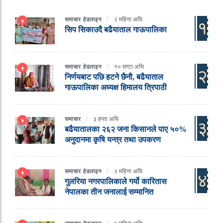
समाचार
हेडलाइन
२ महिना अघि
१
सिप सिकाउदै बढैयाताल गाऊपालिका
समाचार
हेडलाइन
१० घण्टा अघि
२
निर्णयबाट पछि हटने छैनौ, बढैयाताल
गाऊपालिका अध्यक्ष हिमालय त्रिपाठी
समाचार
३ हप्ता अघि
३
बढैयातालका २६२ जना किसानले पाए ५०%
अनुदानमा कृषि यन्त्र तथा उपकरण
समाचार
हेडलाइन
२ महिना अघि
४
गुलरिया नगरपालिकाले गर्यो कारितास
नेपालका तीन जनालाई सम्मानित