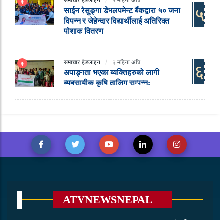
समाचार
हेडलाइन
१ महिना अघि
५
साईन रेसुङ्गा डेभलपमेन्ट बैंकद्वारा ५० जना
विपन्न र जेहेन्दार विद्यार्थीलाई अतिरिक्त
पोशाक वितरण
समाचार
हेडलाइन
२ महिना अघि
६
अपाङ्गता भएका ब्यक्तिहरुको लागी
व्यवसायीक कृषि तालिम सम्पन्न:
ATVNEWSNEPAL