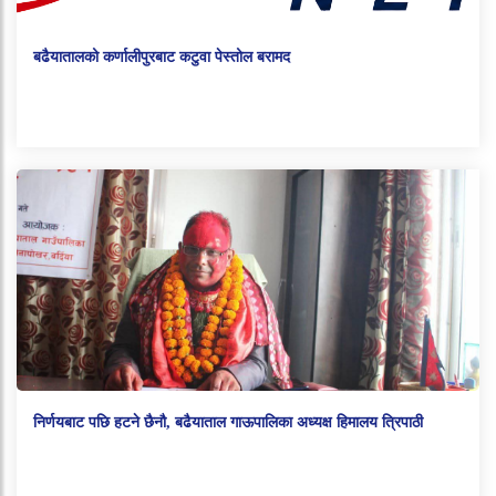
बढैयातालको कर्णालीपुरबाट कटुवा पेस्तोल बरामद
निर्णयबाट पछि हटने छैनौ, बढैयाताल गाऊपालिका अध्यक्ष हिमालय त्रिपाठी