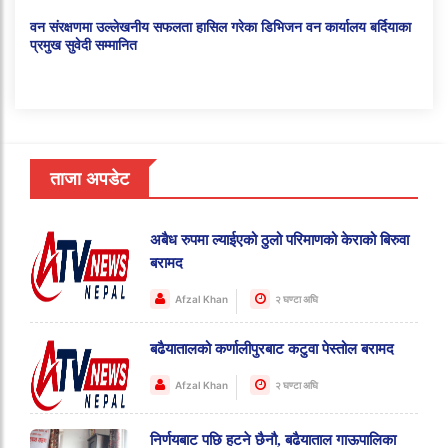
वन संरक्षणमा उल्लेखनीय सफलता हासिल गरेका डिभिजन वन कार्यालय बर्दियाका
प्रमुख सुवेदी सम्मानित
ताजा अपडेट
अबैध रुपमा ल्याईएको ठुलो परिमाणको केराको बिरुवा
बरामद
Afzal Khan
२ घण्टा अघि
बढैयातालको कर्णालीपुरबाट कटुवा पेस्तोल बरामद
Afzal Khan
२ घण्टा अघि
निर्णयबाट पछि हटने छैनौ, बढैयाताल गाऊपालिका