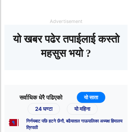
Advertisement
यो खबर पढेर तपाईलाई कस्तो
महसुस भयो ?
सर्वाधिक धेरै पढिएको
यो साता
24 घण्टा
यो महिना
निर्णयबाट पछि हटने छैनौ, बढैयाताल गाऊपालिका अध्यक्ष हिमालय
१
त्रिपाठी