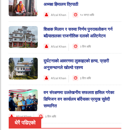
अध्यक्ष हिमालय त्रिपाठी
Afzal Khan
१० घण्टा अघि
शिक्षक मिलान र सरुवा निर्णय पुनरावलोकन गर्न
बढैयातालका राजनीतिक दलको अल्टिमेटम
Afzal Khan
२ दिन अघि
दुर्घटनाको आवरणमा लुकाइएको हत्या, प्रहरी
अनुसन्धानले खोल्यो रहस्य
Afzal Khan
३ दिन अघि
वन संरक्षणमा उल्लेखनीय सफलता हासिल गरेका
डिभिजन वन कार्यालय बर्दियाका प्रमुख सुवेदी
सम्मानित
Afzal Khan
३ दिन अघि
धेरै पढिएको