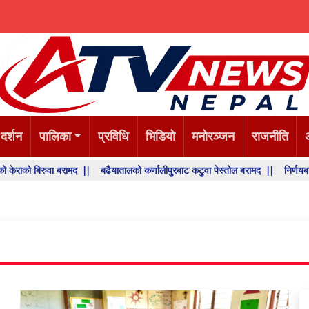
 दर्शन
पालिका
प्रविधि
भिडियो
मनोरञ्जन
राजनीति
ुवा बरामद ||
बढैयातालको कर्णालीपुरबाट कटुवा पेस्तोल बरामद ||
निर्णयबाट पछि हटने छै