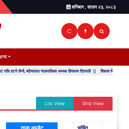
शनिबार , साउन २३, २०८३
अन्य
नौ, बढैयाताल गाऊपालिका अध्यक्ष हिमालय त्रिपाठी ||
शिक्षक मिलान र सरुवा निर्णय पुन
SHO
BREA
NEW
List View
Grid View
ताजा अपडेट
चर्चित