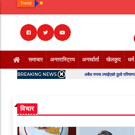
Trend
समाचार
अन्तरास्ट्रिय
अन्तर्वार्ता
खेलकुद
धर्म
BREAKING NEWS
अबैध रुपमा ल्याईएको ठुलो परिमाणको केराको बिर
विचार