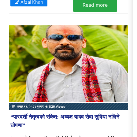
Afzal Khan
Read more
असार ११, २०८२ बुधबार
826 Views
“पारदर्शी नेतृत्वको संकेत: अध्यक्ष यादव सेवा सुविधा नलिने
घोषणा”