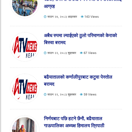
साउन २०, २०८३ बुधबार
139 Views
मैनापोखरमा अव्यवस्थित बसोबासीको सर्वदलीय
बैठक, समस्या समाधान गर्न स्थानीय सरकारलाई
आग्रह
साउन २४, २०८३ आइतबार
143 Views
अबैध रुपमा ल्याईएको ठुलो परिमाणको केराको
बिरुवा बरामद
साउन २२, २०८३ शुक्रबार
67 Views
बढैयातालको कर्णालीपुरबाट कटुवा पेस्तोल
बरामद
साउन २२, २०८३ शुक्रबार
59 Views