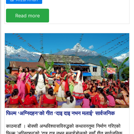
Read more
फिल्म ‘अग्निदहन’को गीत ‘दाइ दाइ नभन मलाई’ सार्वजनिक
काठमाडौं । बोक्सी अन्धविश्वासविरुद्धको कथावस्तुमा निर्माण गरिएको
फिल्म ‘अग्निदहन’को ‘दाइ दाइ नभन मलाई’बोलको नयाँ गीत सार्वजनिक