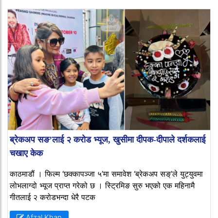
ब्रेकअप सङ’लाई २ करोड भ्यूज, खुसीमा दीपक-दीपाले दर्शकलाई
चखाए केक
काठमाडौं । फिल्म ‘छक्कापञ्जा ५’मा समावेश ‘ब्रेकअप सङ्’ले युट्युवमा
लोभलाग्दो भ्यूज प्राप्त गरेको छ । स्ट्रिमिङ सुरु भएको एक महिनामै
गीतलाई २ करोडभन्दा धेरै पटक
Afzal Khan