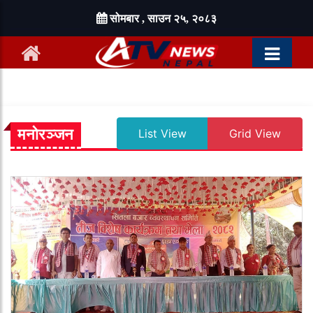
सोमबार , साउन २५, २०८३
मनोरञ्जन
List View
Grid View