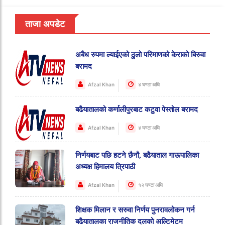
ताजा अपडेट
अबैध रुपमा ल्याईएको ठुलो परिमाणको केराको बिरुवा
बरामद
Afzal Khan
४ घण्टा अघि
बढैयातालको कर्णालीपुरबाट कटुवा पेस्तोल बरामद
Afzal Khan
४ घण्टा अघि
निर्णयबाट पछि हटने छैनौ, बढैयाताल गाऊपालिका
अध्यक्ष हिमालय त्रिपाठी
Afzal Khan
१२ घण्टा अघि
शिक्षक मिलान र सरुवा निर्णय पुनरावलोकन गर्न
बढैयातालका राजनीतिक दलको अल्टिमेटम