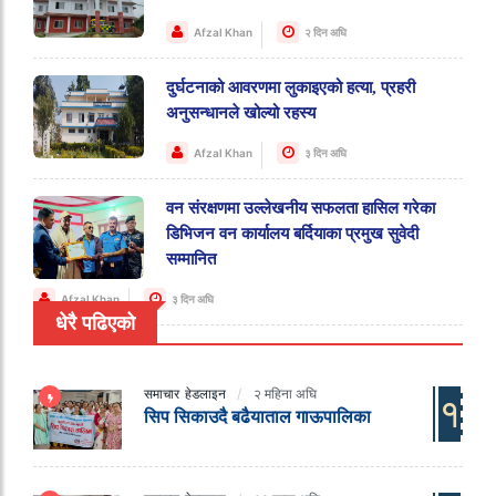
Afzal Khan
२ दिन अघि
दुर्घटनाको आवरणमा लुकाइएको हत्या, प्रहरी
अनुसन्धानले खोल्यो रहस्य
Afzal Khan
३ दिन अघि
वन संरक्षणमा उल्लेखनीय सफलता हासिल गरेका
डिभिजन वन कार्यालय बर्दियाका प्रमुख सुवेदी
सम्मानित
Afzal Khan
३ दिन अघि
धेरै पढिएको
समाचार
हेडलाइन
२ महिना अघि
१
सिप सिकाउदै बढैयाताल गाऊपालिका