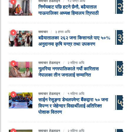
समाचार
हेडलाइन
१२ घण्टा अघि
२
निर्णयबाट पछि हटने छैनौ, बढैयाताल
गाऊपालिका अध्यक्ष हिमालय त्रिपाठी
समाचार
३ हप्ता अघि
३
बढैयातालका २६२ जना किसानले पाए ५०%
अनुदानमा कृषि यन्त्र तथा उपकरण
समाचार
हेडलाइन
२ महिना अघि
४
गुलरिया नगरपालिकाले गर्यो कारितास
नेपालका तीन जनालाई सम्मानित
समाचार
हेडलाइन
१ महिना अघि
५
साईन रेसुङ्गा डेभलपमेन्ट बैंकद्वारा ५० जना
विपन्न र जेहेन्दार विद्यार्थीलाई अतिरिक्त
पोशाक वितरण
समाचार
हेडलाइन
२ महिना अघि