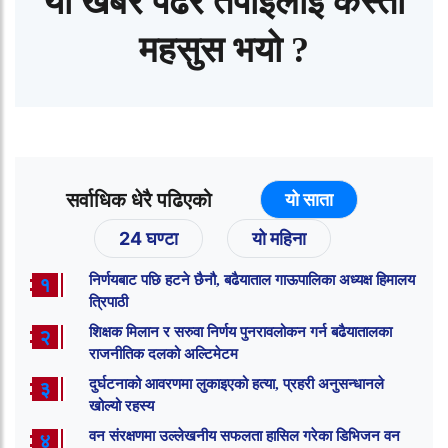
यो खबर पढेर तपाईलाई कस्तो
महसुस भयो ?
सर्वाधिक धेरै पढिएको
यो साता
24 घण्टा
यो महिना
निर्णयबाट पछि हटने छैनौ, बढैयाताल गाऊपालिका अध्यक्ष हिमालय
१
त्रिपाठी
शिक्षक मिलान र सरुवा निर्णय पुनरावलोकन गर्न बढैयातालका
२
राजनीतिक दलको अल्टिमेटम
दुर्घटनाको आवरणमा लुकाइएको हत्या, प्रहरी अनुसन्धानले
३
खोल्यो रहस्य
वन संरक्षणमा उल्लेखनीय सफलता हासिल गरेका डिभिजन वन
४