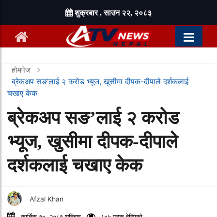
शुक्रबार , साउन २२, २०८३
होमपेज
ब्रेकअप सङ’लाई २ करोड भ्यूज, खुसीमा दीपक-दीपाले दर्शकलाई
चखाए केक
ब्रेकअप सङ’लाई २ करोड
भ्यूज, खुसीमा दीपक-दीपाले
दर्शकलाई चखाए केक
Afzal Khan
कार्तिक १०, २०८१ शनिबार
८०५ पटक हेरिएको