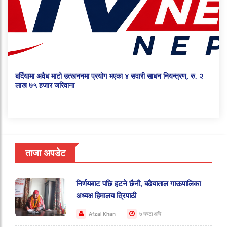
बर्दियामा अवैध माटो उत्खननमा प्रयोग भएका ४ सवारी साधन नियन्त्रण, रु. २
लाख ७५ हजार जरिवाना
ताजा अपडेट
निर्णयबाट पछि हटने छैनौ, बढैयाताल गाऊपालिका
अध्यक्ष हिमालय त्रिपाठी
Afzal Khan
७ घण्टा अघि