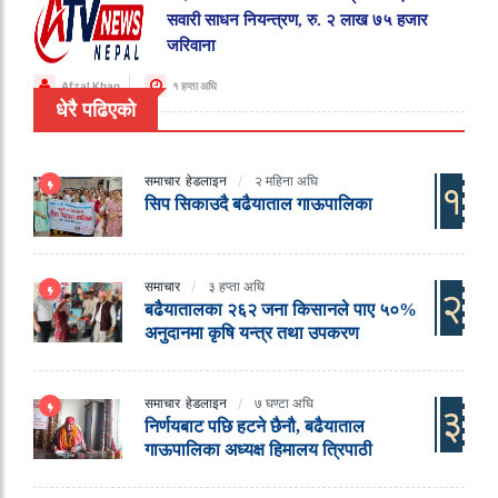
सवारी साधन नियन्त्रण, रु. २ लाख ७५ हजार
जरिवाना
Afzal Khan
१ हप्ता अघि
धेरै पढिएको
समाचार
हेडलाइन
२ महिना अघि
१
सिप सिकाउदै बढैयाताल गाऊपालिका
समाचार
३ हप्ता अघि
२
बढैयातालका २६२ जना किसानले पाए ५०%
अनुदानमा कृषि यन्त्र तथा उपकरण
समाचार
हेडलाइन
७ घण्टा अघि
३
निर्णयबाट पछि हटने छैनौ, बढैयाताल
गाऊपालिका अध्यक्ष हिमालय त्रिपाठी