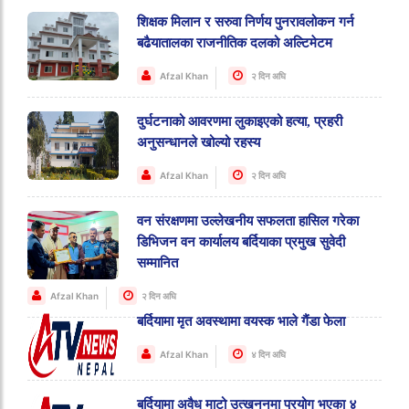
शिक्षक मिलान र सरुवा निर्णय पुनरावलोकन गर्न
बढैयातालका राजनीतिक दलको अल्टिमेटम
Afzal Khan
२ दिन अघि
दुर्घटनाको आवरणमा लुकाइएको हत्या, प्रहरी
अनुसन्धानले खोल्यो रहस्य
Afzal Khan
२ दिन अघि
वन संरक्षणमा उल्लेखनीय सफलता हासिल गरेका
डिभिजन वन कार्यालय बर्दियाका प्रमुख सुवेदी
सम्मानित
Afzal Khan
२ दिन अघि
बर्दियामा मृत अवस्थामा वयस्क भाले गैंडा फेला
Afzal Khan
४ दिन अघि
बर्दियामा अवैध माटो उत्खननमा प्रयोग भएका ४