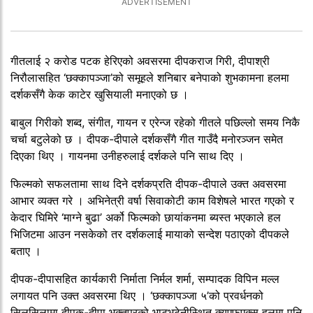
गीतलाई २ करोड पटक हेरिएको अवसरमा दीपकराज गिरी, दीपाश्री
निरौलासहित ‘छक्कापञ्जा’को समूहले शनिबार बनेपाको शुभकामना हलमा
दर्शकसँगै केक काटेर खुसियाली मनाएको छ ।
बाबुल गिरीको शब्द, संगीत, गायन र एरेन्ज रहेको गीतले पछिल्लो समय निकै
चर्चा बटुलेको छ । दीपक-दीपाले दर्शकसँगै गीत गाउँदै मनोरञ्जन समेत
दिएका थिए । गायनमा उनीहरुलाई दर्शकले पनि साथ दिए ।
फिल्मको सफलतामा साथ दिने दर्शकप्रति दीपक-दीपाले उक्त अवसरमा
आभार व्यक्त गरे । अभिनेत्री वर्षा सिवाकोटी काम विशेषले भारत गएको र
केदार घिमिरे ‘माग्ने बुढा’ अर्को फिल्मको छायांकनमा ब्यस्त भएकाले हल
भिजिटमा आउन नसकेको तर दर्शकलाई मायाको सन्देश पठाएको दीपकले
बताए ।
दीपक-दीपासहित कार्यकारी निर्माता निर्मल शर्मा, सम्पादक विपिन मल्ल
लगायत पनि उक्त अवसरमा थिए । ‘छक्कापञ्जा ५’को प्रवर्धनको
सिलसिलामा दीपक-दीपा भक्तपुरको भाटभटेनीस्थित क्यूएफएक्स हलमा पनि