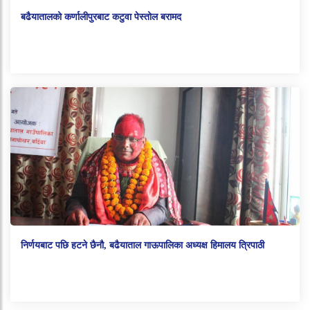
बढैयातालको कर्णालीपुरबाट कटुवा पेस्तोल बरामद
निर्णयबाट पछि हटने छैनौ, बढैयाताल गाऊपालिका अध्यक्ष हिमालय त्रिपाठी