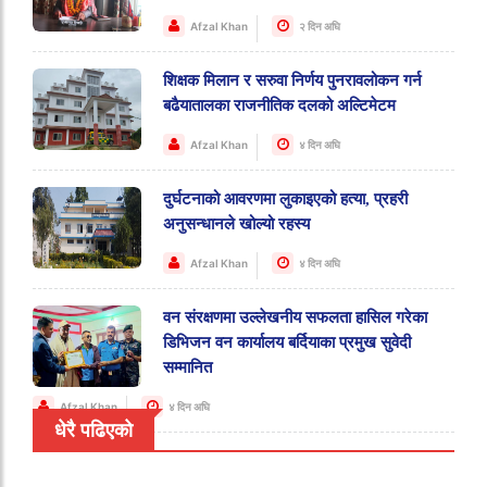
Afzal Khan
२ दिन अघि
शिक्षक मिलान र सरुवा निर्णय पुनरावलोकन गर्न
बढैयातालका राजनीतिक दलको अल्टिमेटम
Afzal Khan
४ दिन अघि
दुर्घटनाको आवरणमा लुकाइएको हत्या, प्रहरी
अनुसन्धानले खोल्यो रहस्य
Afzal Khan
४ दिन अघि
वन संरक्षणमा उल्लेखनीय सफलता हासिल गरेका
डिभिजन वन कार्यालय बर्दियाका प्रमुख सुवेदी
सम्मानित
Afzal Khan
४ दिन अघि
धेरै पढिएको