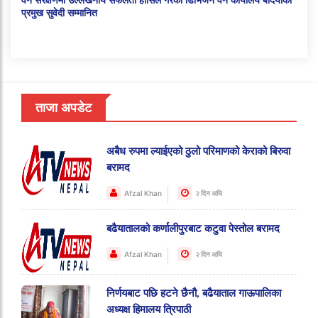
वन संरक्षणमा उल्लेखनीय सफलता हासिल गरेका डिभिजन वन कार्यालय बर्दियाका
प्रमुख सुवेदी सम्मानित
ताजा अपडेट
अबैध रुपमा ल्याईएको ठुलो परिमाणको केराको बिरुवा
बरामद
Afzal Khan
२ दिन अघि
बढैयातालको कर्णालीपुरबाट कटुवा पेस्तोल बरामद
Afzal Khan
२ दिन अघि
निर्णयबाट पछि हटने छैनौ, बढैयाताल गाऊपालिका
अध्यक्ष हिमालय त्रिपाठी