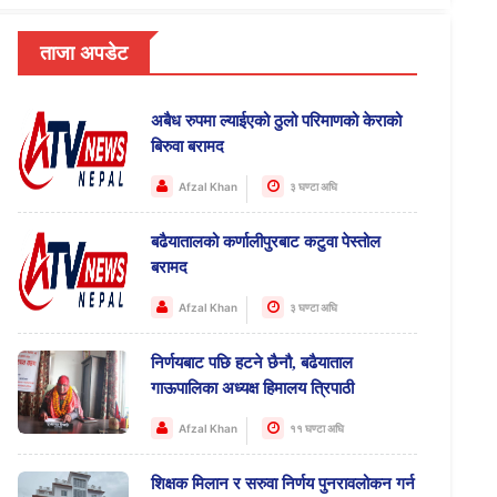
ताजा अपडेट
अबैध रुपमा ल्याईएको ठुलो परिमाणको केराको
बिरुवा बरामद
Afzal Khan
३ घण्टा अघि
बढैयातालको कर्णालीपुरबाट कटुवा पेस्तोल
बरामद
Afzal Khan
३ घण्टा अघि
निर्णयबाट पछि हटने छैनौ, बढैयाताल
गाऊपालिका अध्यक्ष हिमालय त्रिपाठी
Afzal Khan
११ घण्टा अघि
शिक्षक मिलान र सरुवा निर्णय पुनरावलोकन गर्न