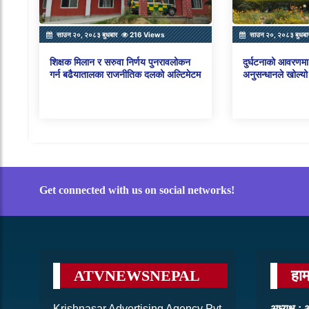
साउन २०, २०८३ बुधबार
216 Views
साउन २०, २०८३ बुधबा
शिक्षक मिलान र सरुवा निर्णय पुनरावलोकन
दुर्घटनाको आवरणमा 
गर्न बढैयातालका राजनीतिक दलको अल्टिमेटम
अनुसन्धानले खोल्यो
Get connected with us on social networks!
ATVNEWSNEPAL
हाम
Krishnasar Advertising Agency Pvt
अध्यक्ष 