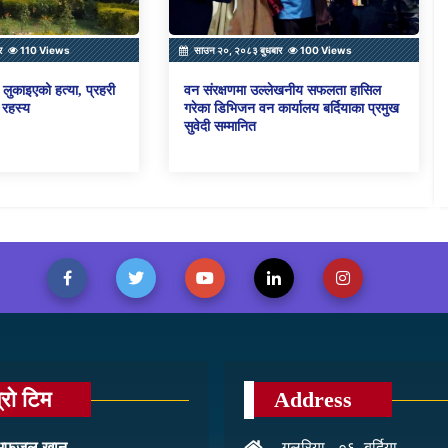
र
110 Views
साउन २०, २०८३ बुधबार
100 Views
लुकाइएको हत्या, प्रहरी
वन संरक्षणमा उल्लेखनीय सफलता हासिल
 रहस्य
गरेका डिभिजन वन कार्यालय बर्दियाका प्रमुख
सुवेदी सम्मानित
्रो टिम
Address
: अफजल खान
गुलरिया - ०६, बर्दिया