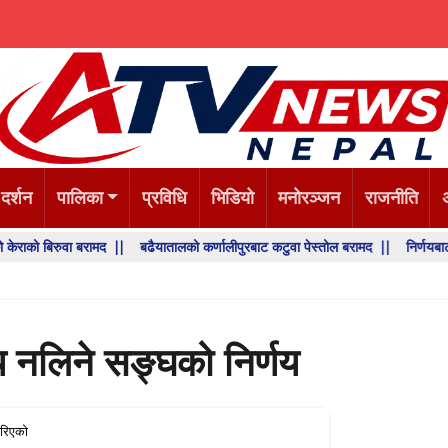
 दर्शन
पालिका
प्रविधि
भिडियो
मनोरञ्जन
राजनीति
बिरुवा बरामद ||
बढैयातालको कर्णालीपुरबाट कटुवा पेस्तोल बरामद ||
निर्णयबाट पछि हटने
 नलिने सङ्घको निर्णय
रिएको