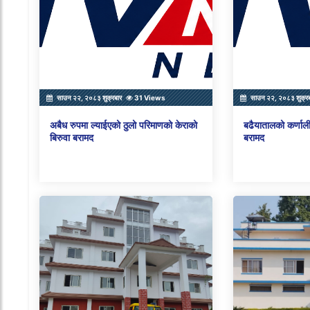
साउन २२, २०८३ शुक्रबार
31 Views
साउन २२, २०८३ शुक्र
अबैध रुपमा ल्याईएको ठुलो परिमाणको केराको
बढैयातालको कर्णाली
बिरुवा बरामद
बरामद