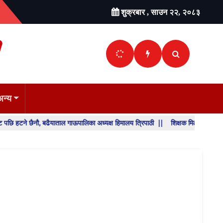
शुक्रबार , साउन २२, २०८३
अन्य
 छैनौ, बढैयाताल गाऊपालिका अध्यक्ष हिमालय त्रिपाठी ||
शिक्षक मिलान र सरुवा निर्णय प
SHO
BREA
NEW