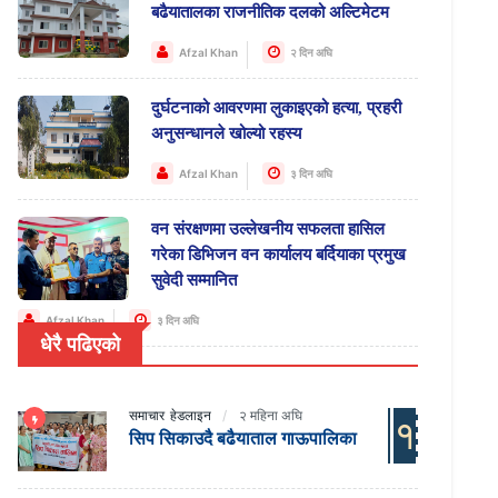
बढैयातालका राजनीतिक दलको अल्टिमेटम
Afzal Khan
२ दिन अघि
दुर्घटनाको आवरणमा लुकाइएको हत्या, प्रहरी
अनुसन्धानले खोल्यो रहस्य
Afzal Khan
३ दिन अघि
वन संरक्षणमा उल्लेखनीय सफलता हासिल
गरेका डिभिजन वन कार्यालय बर्दियाका प्रमुख
सुवेदी सम्मानित
Afzal Khan
३ दिन अघि
धेरै पढिएको
समाचार
हेडलाइन
२ महिना अघि
१
सिप सिकाउदै बढैयाताल गाऊपालिका