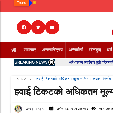
Trend
समाचार
अन्तरास्ट्रिय
अन्तर्वार्ता
खेलकुद
धर्म
BREAKING NEWS
अबैध रुपमा ल्याईएको ठुलो परिमाणको केराको 
होमपेज
हवाई टिकटको अधिकतम मूल्य नलिने सङ्घको निर्णय
हवाई टिकटको अधिकतम मूल्य
Afzal Khan
अषोज १३, २०८१ आइतबार
५४२ पटक हे