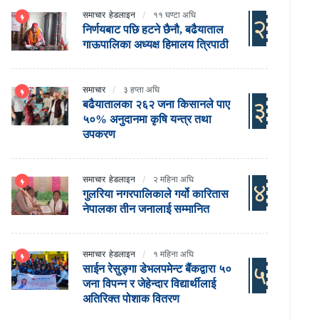
समाचार
हेडलाइन
११ घण्टा अघि
२
निर्णयबाट पछि हटने छैनौ, बढैयाताल
गाऊपालिका अध्यक्ष हिमालय त्रिपाठी
समाचार
३ हप्ता अघि
३
बढैयातालका २६२ जना किसानले पाए
५०% अनुदानमा कृषि यन्त्र तथा
उपकरण
समाचार
हेडलाइन
२ महिना अघि
४
गुलरिया नगरपालिकाले गर्यो कारितास
नेपालका तीन जनालाई सम्मानित
समाचार
हेडलाइन
१ महिना अघि
५
साईन रेसुङ्गा डेभलपमेन्ट बैंकद्वारा ५०
जना विपन्न र जेहेन्दार विद्यार्थीलाई
अतिरिक्त पोशाक वितरण