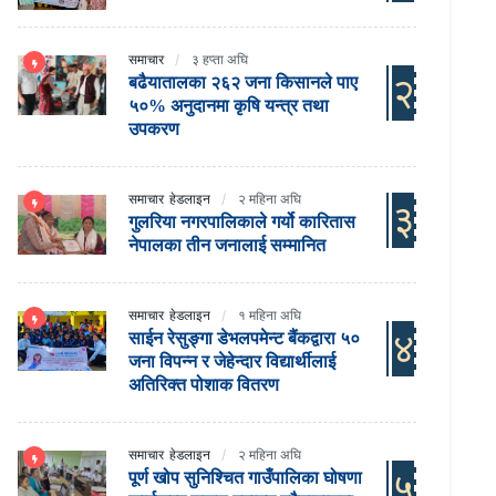
समाचार
३ हप्ता अघि
२
बढैयातालका २६२ जना किसानले पाए
५०% अनुदानमा कृषि यन्त्र तथा
उपकरण
समाचार
हेडलाइन
२ महिना अघि
३
गुलरिया नगरपालिकाले गर्यो कारितास
नेपालका तीन जनालाई सम्मानित
समाचार
हेडलाइन
१ महिना अघि
४
साईन रेसुङ्गा डेभलपमेन्ट बैंकद्वारा ५०
जना विपन्न र जेहेन्दार विद्यार्थीलाई
अतिरिक्त पोशाक वितरण
समाचार
हेडलाइन
२ महिना अघि
५
पूर्ण खोप सुनिश्चित गाउँपालिका घोषणा