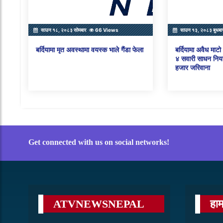
साउन १८, २०८३ सोमबार
66 Views
साउन १३, २०८३ बुधबा
बर्दियामा मृत अवस्थामा वयस्क भाले गैंडा फेला
बर्दियामा अवैध माट
४ सवारी साधन नियन
हजार जरिवाना
Get connected with us on social networks!
ATVNEWSNEPAL
हाम