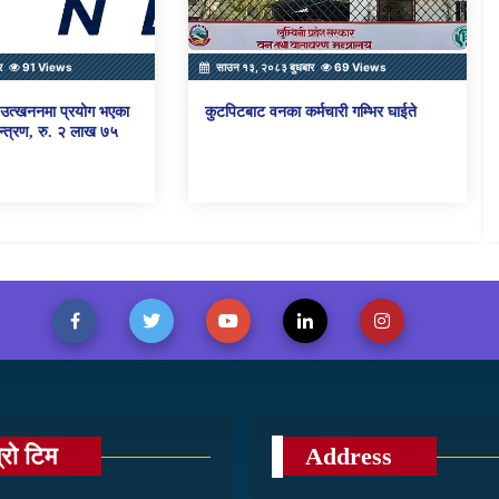
र
91 Views
साउन १३, २०८३ बुधबार
69 Views
ो उत्खननमा प्रयोग भएका
कुटपिटबाट वनका कर्मचारी गम्भिर घाईते
्त्रण, रु. २ लाख ७५
्रो टिम
Address