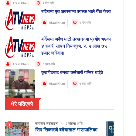
Afzal Khan
२ दिन अघि
बर्दियामा मृत अवस्थामा वयस्क भाले गैंडा फेला
Afzal Khan
४ दिन अघि
बर्दियामा अवैध माटो उत्खननमा प्रयोग भएका
४ सवारी साधन नियन्त्रण, रु. २ लाख ७५
हजार जरिवाना
Afzal Khan
१ हप्ता अघि
कुटपिटबाट वनका कर्मचारी गम्भिर घाईते
Afzal Khan
१ हप्ता अघि
धेरै पढिएको
समाचार
हेडलाइन
२ महिना अघि
१
सिप सिकाउदै बढैयाताल गाऊपालिका