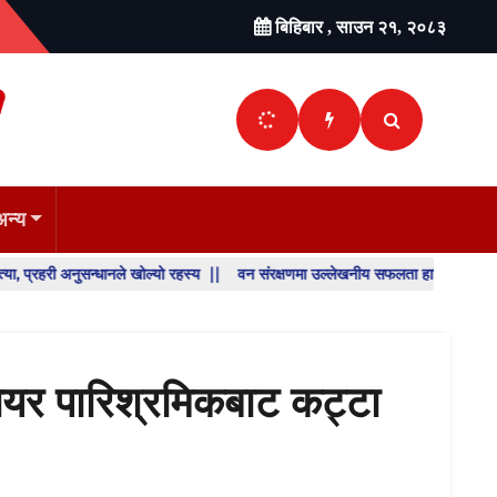
बिहिबार , साउन २१, २०८३
अन्य
अनुसन्धानले खोल्यो रहस्य ||
वन संरक्षणमा उल्लेखनीय सफलता हासिल गरेका डिभिजन वन कार
SHO
BREA
NEW
ेयर पारिश्रमिकबाट कट्टा