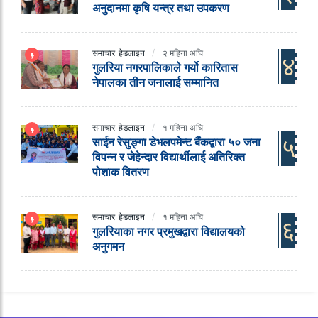
अनुदानमा कृषि यन्त्र तथा उपकरण
समाचार
हेडलाइन
२ महिना अघि
४
गुलरिया नगरपालिकाले गर्यो कारितास
नेपालका तीन जनालाई सम्मानित
समाचार
हेडलाइन
१ महिना अघि
५
साईन रेसुङ्गा डेभलपमेन्ट बैंकद्वारा ५० जना
विपन्न र जेहेन्दार विद्यार्थीलाई अतिरिक्त
पोशाक वितरण
समाचार
हेडलाइन
१ महिना अघि
६
गुलरियाका नगर प्रमुखद्वारा विद्यालयको
अनुगमन