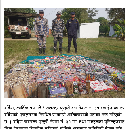
बर्दिया, कार्तिक १५ गते / सशस्त्र प्रहरी बल नेपाल नं. ३१ गण हेड क्वाटर
बर्दियाको प्राङ्गणमा निषेधित सामाग्री आतिवसवाजी पटाका नष्ट गरिएको
छ । बर्दिया सशस्त्र प्रहरी नेपाल नं. ३१ गण तथा मातहतका युनिटहरुबाट
सिमा ईलाकामा डिउटीमा खटिएको टोलिले भारतबाट लुकिछिपी नेपाल तर्फ