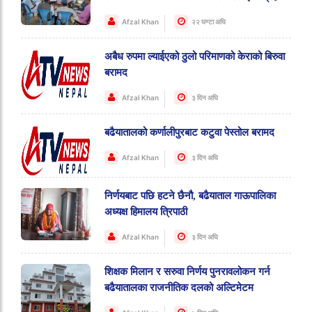
Afzal Khan
२२ घण्टा अघि
अबैध रुपमा ल्याईएको ठुलो परिमाणको केराको बिरुवा
बरामद
Afzal Khan
३ दिन अघि
बढैयातालको कर्णालीपुरबाट कटुवा पेस्तोल बरामद
Afzal Khan
३ दिन अघि
निर्णयबाट पछि हटने छैनौ, बढैयाताल गाऊपालिका
अध्यक्ष हिमालय त्रिपाठी
Afzal Khan
३ दिन अघि
शिक्षक मिलान र सरुवा निर्णय पुनरावलोकन गर्न
बढैयातालका राजनीतिक दलको अल्टिमेटम