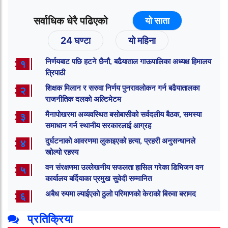
सर्वाधिक धेरै पढिएको
यो साता
24 घण्टा
यो महिना
निर्णयबाट पछि हटने छैनौ, बढैयाताल गाऊपालिका अध्यक्ष हिमालय
१
त्रिपाठी
शिक्षक मिलान र सरुवा निर्णय पुनरावलोकन गर्न बढैयातालका
२
राजनीतिक दलको अल्टिमेटम
मैनापोखरमा अव्यवस्थित बसोबासीको सर्वदलीय बैठक, समस्या
३
समाधान गर्न स्थानीय सरकारलाई आग्रह
दुर्घटनाको आवरणमा लुकाइएको हत्या, प्रहरी अनुसन्धानले
४
खोल्यो रहस्य
वन संरक्षणमा उल्लेखनीय सफलता हासिल गरेका डिभिजन वन
५
कार्यालय बर्दियाका प्रमुख सुवेदी सम्मानित
अबैध रुपमा ल्याईएको ठुलो परिमाणको केराको बिरुवा बरामद
६
प्रतिक्रिया