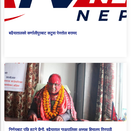
बढैयातालको कर्णालीपुरबाट कटुवा पेस्तोल बरामद
निर्णयबाट पछि हटने छैनौ, बढैयाताल गाऊपालिका अध्यक्ष हिमालय त्रिपाठी