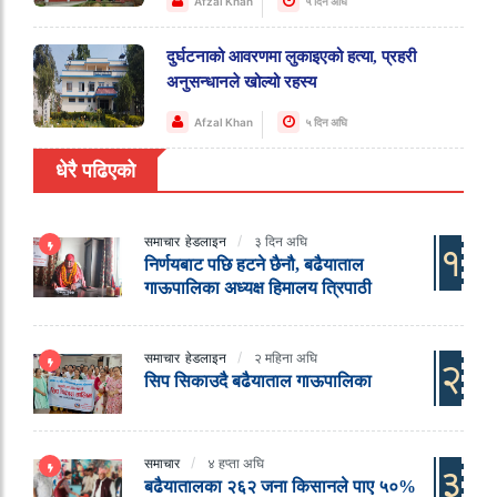
Afzal Khan
५ दिन अघि
दुर्घटनाको आवरणमा लुकाइएको हत्या, प्रहरी
अनुसन्धानले खोल्यो रहस्य
Afzal Khan
५ दिन अघि
धेरै पढिएको
समाचार
हेडलाइन
३ दिन अघि
१
निर्णयबाट पछि हटने छैनौ, बढैयाताल
गाऊपालिका अध्यक्ष हिमालय त्रिपाठी
समाचार
हेडलाइन
२ महिना अघि
२
सिप सिकाउदै बढैयाताल गाऊपालिका
समाचार
४ हप्ता अघि
३
बढैयातालका २६२ जना किसानले पाए ५०%