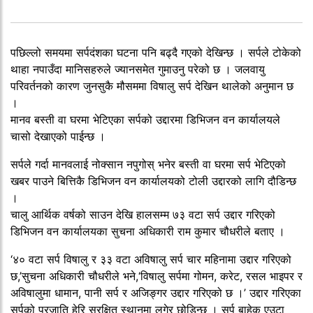
पछिल्लो समयमा सर्पदंशका घटना पनि बढ्दै गएको देखिन्छ । सर्पले टोकेको
थाहा नपाउँदा मानिसहरुले ज्यानसमेत गुमाउनु परेको छ । जलवायु
परिवर्तनको कारण जुनसुकै मौसममा विषालु सर्प देखिन थालेको अनुमान छ
।
मानव बस्ती वा घरमा भेटिएका सर्पको उद्दारमा डिभिजन वन कार्यालयले
चासो देखाएको पाईन्छ ।
सर्पले गर्दा मानवलाई नोक्सान नपुगोस् भनेर बस्ती वा घरमा सर्प भेटिएको
खबर पाउने बित्तिकै डिभिजन वन कार्यालयको टोली उद्दारको लागि दौडिन्छ
।
चालु आर्थिक वर्षको साउन देखि हालसम्म ७३ वटा सर्प उद्दार गरिएको
डिभिजन वन कार्यालयका सुचना अधिकारी राम कुमार चौधरीले बताए ।
‘४० वटा सर्प विषालु र ३३ वटा अविषालु सर्प चार महिनामा उद्दार गरिएको
छ,’सुचना अधिकारी चौधरीले भने,‘विषालु सर्पमा गोमन, करेट, रसल भाइपर र
अविषालुमा धामान, पानी सर्प र अजिङ्गर उद्दार गरिएको छ ।’ उद्दार गरिएका
सर्पको प्रजाति हेरि सुरक्षित स्थानमा लगेर छोडिन्छ । सर्प बाहेक एउटा