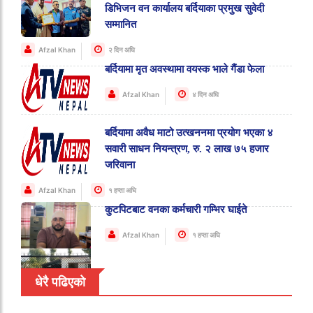
डिभिजन वन कार्यालय बर्दियाका प्रमुख सुवेदी
सम्मानित
Afzal Khan
२ दिन अघि
बर्दियामा मृत अवस्थामा वयस्क भाले गैंडा फेला
Afzal Khan
४ दिन अघि
बर्दियामा अवैध माटो उत्खननमा प्रयोग भएका ४
सवारी साधन नियन्त्रण, रु. २ लाख ७५ हजार
जरिवाना
Afzal Khan
१ हप्ता अघि
कुटपिटबाट वनका कर्मचारी गम्भिर घाईते
Afzal Khan
१ हप्ता अघि
धेरै पढिएको