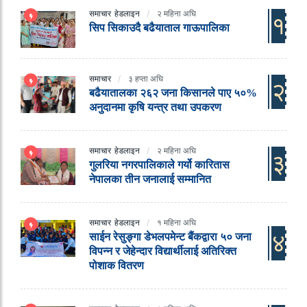
समाचार
हेडलाइन
२ महिना अघि
१
सिप सिकाउदै बढैयाताल गाऊपालिका
समाचार
३ हप्ता अघि
२
बढैयातालका २६२ जना किसानले पाए ५०%
अनुदानमा कृषि यन्त्र तथा उपकरण
समाचार
हेडलाइन
२ महिना अघि
३
गुलरिया नगरपालिकाले गर्यो कारितास
नेपालका तीन जनालाई सम्मानित
समाचार
हेडलाइन
१ महिना अघि
४
साईन रेसुङ्गा डेभलपमेन्ट बैंकद्वारा ५० जना
विपन्न र जेहेन्दार विद्यार्थीलाई अतिरिक्त
पोशाक वितरण