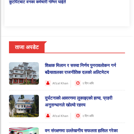
कुटपिटबाट वनका कर्मचारी गम्भिर घाईते
ताजा अपडेट
शिक्षक मिलान र सरुवा निर्णय पुनरावलोकन गर्न
बढैयातालका राजनीतिक दलको अल्टिमेटम
Afzal Khan
२ दिन अघि
दुर्घटनाको आवरणमा लुकाइएको हत्या, प्रहरी
अनुसन्धानले खोल्यो रहस्य
Afzal Khan
२ दिन अघि
वन संरक्षणमा उल्लेखनीय सफलता हासिल गरेका