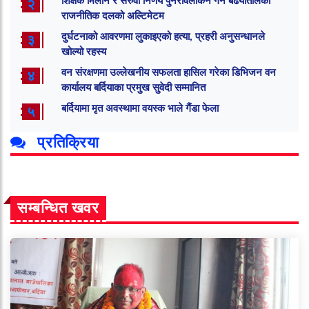
शिक्षक मिलान र सरुवा निर्णय पुनरावलोकन गर्न बढैयातालका
२
राजनीतिक दलको अल्टिमेटम
दुर्घटनाको आवरणमा लुकाइएको हत्या, प्रहरी अनुसन्धानले
३
खोल्यो रहस्य
वन संरक्षणमा उल्लेखनीय सफलता हासिल गरेका डिभिजन वन
४
कार्यालय बर्दियाका प्रमुख सुवेदी सम्मानित
बर्दियामा मृत अवस्थामा वयस्क भाले गैंडा फेला
५
प्रतिक्रिया
सम्बन्धित खवर