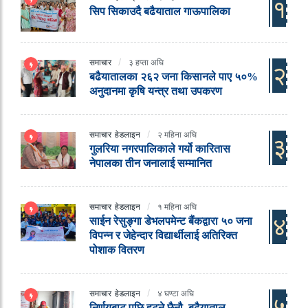
१
सिप सिकाउदै बढैयाताल गाऊपालिका
समाचार
३ हप्ता अघि
२
बढैयातालका २६२ जना किसानले पाए ५०%
अनुदानमा कृषि यन्त्र तथा उपकरण
समाचार
हेडलाइन
२ महिना अघि
३
गुलरिया नगरपालिकाले गर्यो कारितास
नेपालका तीन जनालाई सम्मानित
समाचार
हेडलाइन
१ महिना अघि
४
साईन रेसुङ्गा डेभलपमेन्ट बैंकद्वारा ५० जना
विपन्न र जेहेन्दार विद्यार्थीलाई अतिरिक्त
पोशाक वितरण
समाचार
हेडलाइन
४ घण्टा अघि
५
निर्णयबाट पछि हटने छैनौ, बढैयाताल