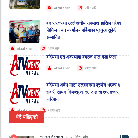
Afzal Khan
२ दिन अघि
वन संरक्षणमा उल्लेखनीय सफलता हासिल गरेका
डिभिजन वन कार्यालय बर्दियाका प्रमुख सुवेदी
सम्मानित
Afzal Khan
२ दिन अघि
बर्दियामा मृत अवस्थामा वयस्क भाले गैंडा फेला
Afzal Khan
४ दिन अघि
बर्दियामा अवैध माटो उत्खननमा प्रयोग भएका ४
सवारी साधन नियन्त्रण, रु. २ लाख ७५ हजार
जरिवाना
Afzal Khan
१ हप्ता अघि
धेरै पढिएको
समाचार
हेडलाइन
२ महिना अघि