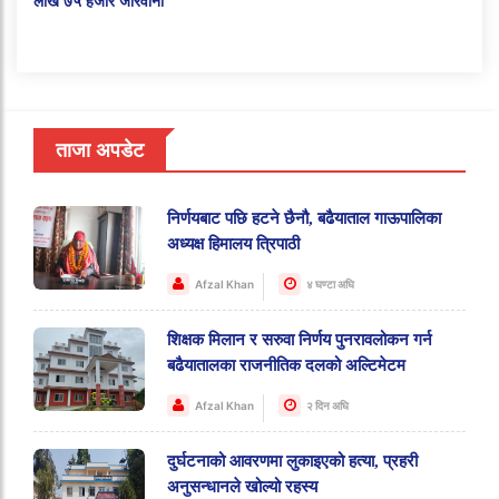
लाख ७५ हजार जरिवाना
ताजा अपडेट
निर्णयबाट पछि हटने छैनौ, बढैयाताल गाऊपालिका
अध्यक्ष हिमालय त्रिपाठी
Afzal Khan
४ घण्टा अघि
शिक्षक मिलान र सरुवा निर्णय पुनरावलोकन गर्न
बढैयातालका राजनीतिक दलको अल्टिमेटम
Afzal Khan
२ दिन अघि
दुर्घटनाको आवरणमा लुकाइएको हत्या, प्रहरी
अनुसन्धानले खोल्यो रहस्य