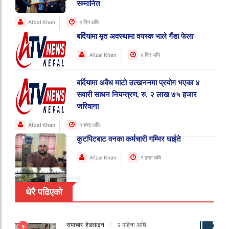
सम्मानित
Afzal Khan
२ दिन अघि
बर्दियामा मृत अवस्थामा वयस्क भाले गैंडा फेला
Afzal Khan
४ दिन अघि
बर्दियामा अवैध माटो उत्खननमा प्रयोग भएका ४
सवारी साधन नियन्त्रण, रु. २ लाख ७५ हजार
जरिवाना
Afzal Khan
१ हप्ता अघि
कुटपिटबाट वनका कर्मचारी गम्भिर घाईते
Afzal Khan
१ हप्ता अघि
धेरै पढिएको
समाचार
हेडलाइन
२ महिना अघि