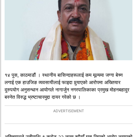
१४ पुस, काठमाडौं । स्थानीय बासिन्दाहरूलाई कम मूल्यमा जग्गा बेच्न
लगाई एक हाउजिङ व्यवसायीलाई फाइदा पुर्‍याएको आरोपमा अख्तियार
दुरुपयोग अनुसन्धान आयोगले नागार्जुन नगरपालिकाका प्रमुख मोहनबहादुर
बस्नेत विरुद्ध भ्रष्टाचारमुद्दा दायर गरेको छ ।
अख्तियारले उनीमाथि ९ करोड २२ लाख रुपैयाँ घुस लिएको आरोप लगाएको