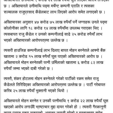
छ । अख्तियारले उनीमाथि पद्मा मर्चेन्ट कम्पनी प्रालि र त्यसका
सञ्चालक राजुप्रसाद कँडेलबाट लाभ लिएको आरोप समेत लगाएको छ ।
अख्तियारका अनुसार ४७ करोड ७५ लाख रुपैयाँ पर्ने जग्गाहरू उनले पद्मा
कोलोनीका लागि १८ करोड ९४ लाख रुपैयाँमा उपलब्ध गराएका थिए ।
त्यसबापत राजु कँडेल र उनको कम्पनीलाई साढे २५ करोड रुपैयाँ लाभ
भएको अख्तियारको आरोपपत्रमा उल्लेख छ ।
त्यसरी हाउजिङ कम्पनीलाई लाभ दिलाए बापत मोहन बस्नेतले आफ्नो बैंक
खातामा २ करोड १५ लाख रुपैयाँ घुस पाएको अख्तियारको आरोप छ ।
अख्तियारले मोहन बस्नेतकी पत्नी उर्मिलाको खातामा ६ करोड ८२ लाख
रुपैयाँ जम्मा भएको दाबी गरेको छ ।
त्यस्तै, शंकर होटलमा मोहन बस्नेतले गरेको पार्टीको रकम समेत राजु
कँडेलले तिरिदिएका अख्तियारको आरोपत्रमा उल्लेख छ । पार्टी गरेबापत
करिब २५ लाख रुपैयाँ भुक्तानी भएको थियो ।
अख्तियारले मोहन बस्नेत र उनकी पत्नीमाथि ९ करोड २२ लाख रुपैयाँ घुस
खाएको आरोप लगाउँदै भ्रष्टाचार मुद्दा दायर गरेको हो । त्यसरी गैरकानुनी
रुपमा प्राप्त रकम लुकाएको, अन्यत्र लगानी गरेको र हस्तान्तरण समेत