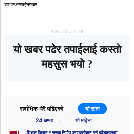
साभारअन्लाईनखबर
Advertisement
यो खबर पढेर तपाईलाई कस्तो
महसुस भयो ?
सर्वाधिक धेरै पढिएको
यो साता
24 घण्टा
यो महिना
शिक्षक मिलान र सरुवा निर्णय पुनरावलोकन गर्न बढैयातालका