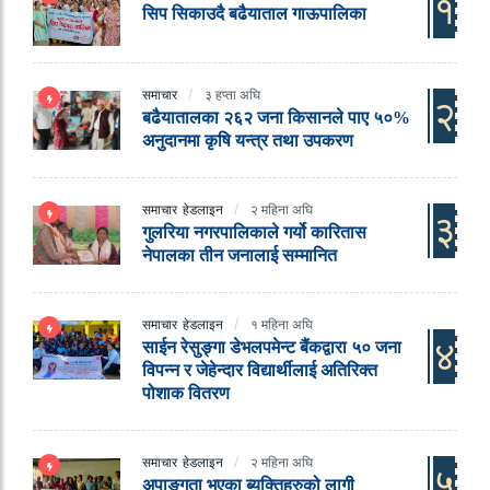
१
सिप सिकाउदै बढैयाताल गाऊपालिका
समाचार
३ हप्ता अघि
२
बढैयातालका २६२ जना किसानले पाए ५०%
अनुदानमा कृषि यन्त्र तथा उपकरण
समाचार
हेडलाइन
२ महिना अघि
३
गुलरिया नगरपालिकाले गर्यो कारितास
नेपालका तीन जनालाई सम्मानित
समाचार
हेडलाइन
१ महिना अघि
४
साईन रेसुङ्गा डेभलपमेन्ट बैंकद्वारा ५० जना
विपन्न र जेहेन्दार विद्यार्थीलाई अतिरिक्त
पोशाक वितरण
समाचार
हेडलाइन
२ महिना अघि
५
अपाङ्गता भएका ब्यक्तिहरुको लागी