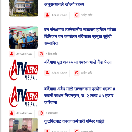
अनुसन्धानले खोल्यो रहस्य
Afzal Khan
१ दिन अघि
वन संरक्षणमा उल्लेखनीय सफलता हासिल गरेका
डिभिजन वन कार्यालय बर्दियाका प्रमुख सुवेदी
सम्मानित
Afzal Khan
१ दिन अघि
बर्दियामा मृत अवस्थामा वयस्क भाले गैंडा फेला
Afzal Khan
३ दिन अघि
बर्दियामा अवैध माटो उत्खननमा प्रयोग भएका ४
सवारी साधन नियन्त्रण, रु. २ लाख ७५ हजार
जरिवाना
Afzal Khan
१ हप्ता अघि
कुटपिटबाट वनका कर्मचारी गम्भिर घाईते