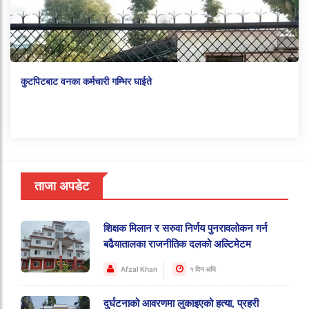
कुटपिटबाट वनका कर्मचारी गम्भिर घाईते
ताजा अपडेट
शिक्षक मिलान र सरुवा निर्णय पुनरावलोकन गर्न
बढैयातालका राजनीतिक दलको अल्टिमेटम
Afzal Khan
१ दिन अघि
दुर्घटनाको आवरणमा लुकाइएको हत्या, प्रहरी