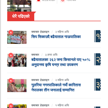
Afzal Khan
१ हप्ता अघि
धेरै पढिएको
समाचार
हेडलाइन
२ महिना अघि
१
सिप सिकाउदै बढैयाताल गाऊपालिका
समाचार
३ हप्ता अघि
२
बढैयातालका २६२ जना किसानले पाए ५०%
अनुदानमा कृषि यन्त्र तथा उपकरण
समाचार
हेडलाइन
२ महिना अघि
३
गुलरिया नगरपालिकाले गर्यो कारितास
नेपालका तीन जनालाई सम्मानित
समाचार
हेडलाइन
१ महिना अघि