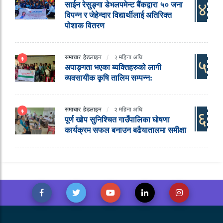
४
साईन रेसुङ्गा डेभलपमेन्ट बैंकद्वारा ५० जना
विपन्न र जेहेन्दार विद्यार्थीलाई अतिरिक्त
पोशाक वितरण
समाचार
हेडलाइन
२ महिना अघि
५
अपाङ्गता भएका ब्यक्तिहरुको लागी
व्यवसायीक कृषि तालिम सम्पन्न:
समाचार
हेडलाइन
२ महिना अघि
६
पूर्ण खोप सुनिश्चित गाउँपालिका घोषणा
कार्यक्रम सफल बनाउन बढैयातालमा समीक्षा