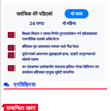
सर्वाधिक धेरै पढिएको
यो साता
24 घण्टा
यो महिना
शिक्षक मिलान र सरुवा निर्णय पुनरावलोकन गर्न बढैयातालका
१
राजनीतिक दलको अल्टिमेटम
बर्दियामा मृत अवस्थामा वयस्क भाले गैंडा फेला
२
दुर्घटनाको आवरणमा लुकाइएको हत्या, प्रहरी अनुसन्धानले
३
खोल्यो रहस्य
वन संरक्षणमा उल्लेखनीय सफलता हासिल गरेका डिभिजन वन
४
कार्यालय बर्दियाका प्रमुख सुवेदी सम्मानित
प्रतिक्रिया
सम्बन्धित खवर