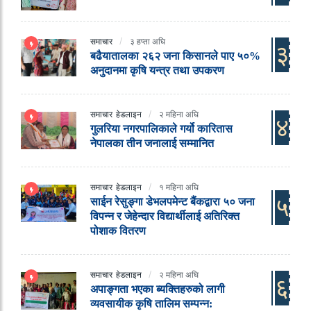
समाचार
३ हप्ता अघि
३
बढैयातालका २६२ जना किसानले पाए ५०%
अनुदानमा कृषि यन्त्र तथा उपकरण
समाचार
हेडलाइन
२ महिना अघि
४
गुलरिया नगरपालिकाले गर्यो कारितास
नेपालका तीन जनालाई सम्मानित
समाचार
हेडलाइन
१ महिना अघि
५
साईन रेसुङ्गा डेभलपमेन्ट बैंकद्वारा ५० जना
विपन्न र जेहेन्दार विद्यार्थीलाई अतिरिक्त
पोशाक वितरण
समाचार
हेडलाइन
२ महिना अघि
६
अपाङ्गता भएका ब्यक्तिहरुको लागी
व्यवसायीक कृषि तालिम सम्पन्न: