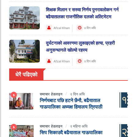
शिक्षक मिलान र सरुवा निर्णय पुनरावलोकन गर्न
बढैयातालका राजनीतिक दलको अल्टिमेटम
Afzal Khan
४ दिन अघि
दुर्घटनाको आवरणमा लुकाइएको हत्या, प्रहरी
अनुसन्धानले खोल्यो रहस्य
Afzal Khan
४ दिन अघि
धेरै पढिएको
समाचार
हेडलाइन
२ दिन अघि
१
निर्णयबाट पछि हटने छैनौ, बढैयाताल
गाऊपालिका अध्यक्ष हिमालय त्रिपाठी
समाचार
हेडलाइन
२ महिना अघि
२
सिप सिकाउदै बढैयाताल गाऊपालिका