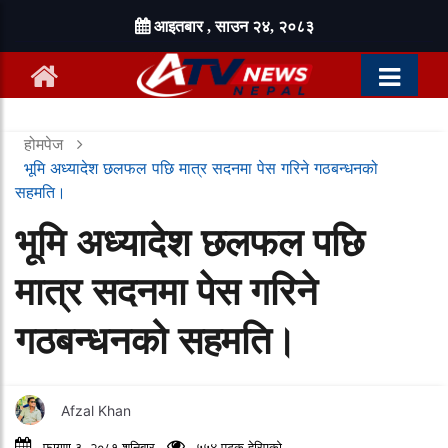
आइतबार , साउन २४, २०८३
होमपेज
भूमि अध्यादेश छलफल पछि मात्र सदनमा पेस गरिने गठबन्धनको
सहमति।
भूमि अध्यादेश छलफल पछि
मात्र सदनमा पेस गरिने
गठबन्धनको सहमति।
Afzal Khan
फागुण ३, २०८१ शनिबार
५५४ पटक हेरिएको