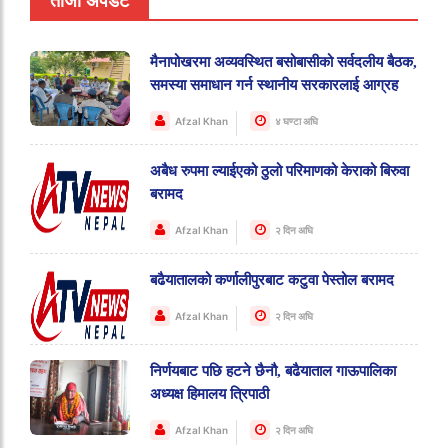
ताजा अपडेट
मैनापोखरमा अव्यवस्थित बसोबासीको सर्वदलीय बैठक,
समस्या समाधान गर्न स्थानीय सरकारलाई आग्रह
Afzal Khan
४ घण्टा अघि
अबैध रुपमा ल्याईएको ठुलो परिमाणको केराको बिरुवा
बरामद
Afzal Khan
२ दिन अघि
बढैयातालको कर्णालीपुरबाट कटुवा पेस्तोल बरामद
Afzal Khan
२ दिन अघि
निर्णयबाट पछि हटने छैनौ, बढैयाताल गाऊपालिका
अध्यक्ष हिमालय त्रिपाठी
Afzal Khan
२ दिन अघि