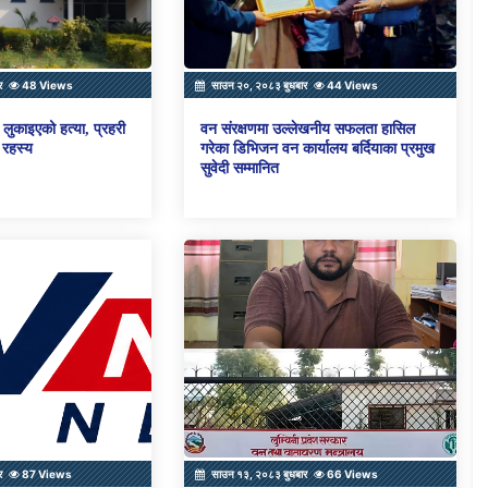
र
48 Views
साउन २०, २०८३ बुधबार
44 Views
लुकाइएको हत्या, प्रहरी
वन संरक्षणमा उल्लेखनीय सफलता हासिल
 रहस्य
गरेका डिभिजन वन कार्यालय बर्दियाका प्रमुख
सुवेदी सम्मानित
र
87 Views
साउन १३, २०८३ बुधबार
66 Views