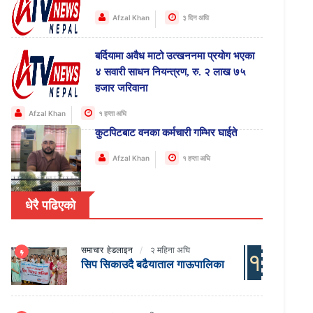
Afzal Khan
३ दिन अघि
बर्दियामा अवैध माटो उत्खननमा प्रयोग भएका
४ सवारी साधन नियन्त्रण, रु. २ लाख ७५
हजार जरिवाना
Afzal Khan
१ हप्ता अघि
कुटपिटबाट वनका कर्मचारी गम्भिर घाईते
Afzal Khan
१ हप्ता अघि
धेरै पढिएको
समाचार
हेडलाइन
२ महिना अघि
१
सिप सिकाउदै बढैयाताल गाऊपालिका