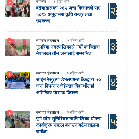
समाचार
३ हप्ता अघि
२
बढैयातालका २६२ जना किसानले पाए
५०% अनुदानमा कृषि यन्त्र तथा
उपकरण
समाचार
हेडलाइन
२ महिना अघि
३
गुलरिया नगरपालिकाले गर्यो कारितास
नेपालका तीन जनालाई सम्मानित
समाचार
हेडलाइन
१ महिना अघि
४
साईन रेसुङ्गा डेभलपमेन्ट बैंकद्वारा ५०
जना विपन्न र जेहेन्दार विद्यार्थीलाई
अतिरिक्त पोशाक वितरण
समाचार
हेडलाइन
२ महिना अघि
५
पूर्ण खोप सुनिश्चित गाउँपालिका घोषणा
कार्यक्रम सफल बनाउन बढैयातालमा
समीक्षा