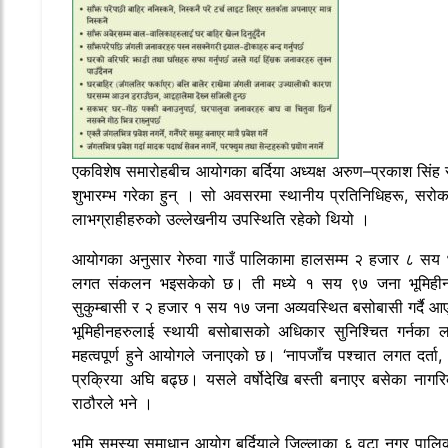
एकविशेष समारोहबीच आयोगका बर्दिया अध्यक्ष अरुण–प्रकाश सिंह
शुभारम्भ गरेका हुन् । सो अवसरमा स्थानीय प्रतिनिधिहरू, सरो
लाभग्राहीहरुको उल्लेखनीय उपस्थिति रहेको थियो ।
आयोगका अनुसार गेरुवा गाउँ पालिकामा हालसम्म २ हजार ८ सय 
लगत संकलन भइसकेको छ। ती मध्ये १ सय ९७ जना भूमिही
सुकुम्बासी र २ हजार १ सय १७ जना अव्यवस्थित बसोबासी गर्दै आ
भूमिहीनहरुलाई स्थायी बसोबासको अधिकार सुनिश्चित गर्नका लाग
महत्वपूर्ण हुने आयोगले जनाएको छ। ‘नापजाँच पश्चात लगत दर्ता, प
प्रक्रिया अघि बढ्छ। यसले वर्षोदेखि बस्ती बनाएर बसेका नागरिकल
राठौरले भने ।
भूमि समस्या समाधान आयोग बर्दियाले जिल्लाका ६ वटा नगर पालि