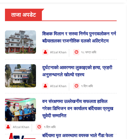
ताजा अपडेट
शिक्षक मिलान र सरुवा निर्णय पुनरावलोकन गर्न
बढैयातालका राजनीतिक दलको अल्टिमेटम
Afzal Khan
१८ घण्टा अघि
दुर्घटनाको आवरणमा लुकाइएको हत्या, प्रहरी
अनुसन्धानले खोल्यो रहस्य
Afzal Khan
१ दिन अघि
वन संरक्षणमा उल्लेखनीय सफलता हासिल
गरेका डिभिजन वन कार्यालय बर्दियाका प्रमुख
सुवेदी सम्मानित
Afzal Khan
१ दिन अघि
बर्दियामा मृत अवस्थामा वयस्क भाले गैंडा फेला