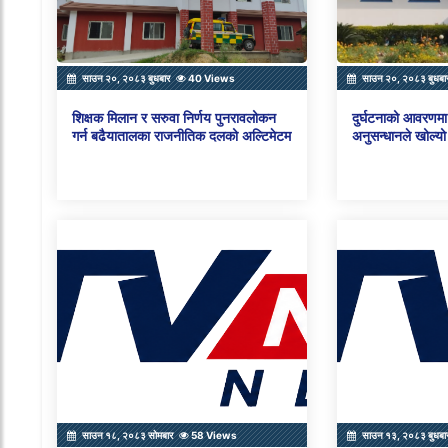
साउन २०, २०८३ बुधबार
40 Views
साउन २०, २०८३ बुधबा
शिक्षक मिलान र सरुवा निर्णय पुनरावलोकन
दुर्घटनाको आवरणमा 
गर्न बढैयातालका राजनीतिक दलको अल्टिमेटम
अनुसन्धानले खोल्यो
साउन १८, २०८३ सोमबार
58 Views
साउन १३, २०८३ बुधबा