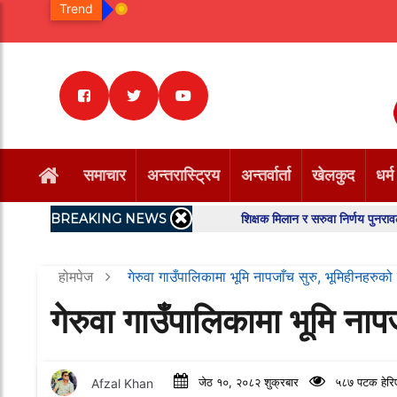
Trend
समाचार
अन्तरास्ट्रिय
अन्तर्वार्ता
खेलकुद
धर्म
BREAKING NEWS
शिक्षक मिलान र सरुवा निर्णय पुनरावलोकन गर्न 
होमपेज
गेरुवा गाउँपालिकामा भूमि नापजाँच सुरु, भूमिहीनहरुको
गेरुवा गाउँपालिकामा भूमि नाप
Afzal Khan
जेठ १०, २०८२ शुक्रबार
५८७ पटक हेरि