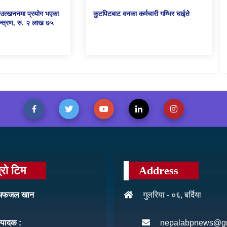
ो उत्खननमा प्रयोग भएका
कुटपिटबाट वनका कर्मचारी गम्भिर घाईते
्त्रण, रु. २ लाख ७५
्रो टिम
Address
: अफजल खान
गुलरिया - ०६, बर्दिया
म्पादक :
nepalabpnews@g