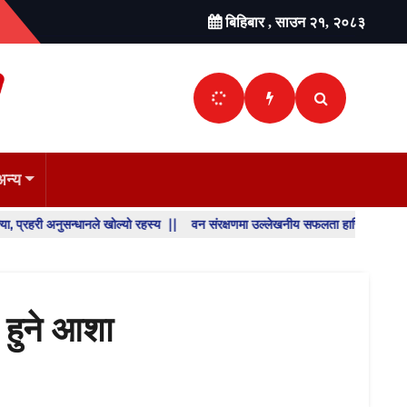
बिहिबार , साउन २१, २०८३
अन्य
ुसन्धानले खोल्यो रहस्य ||
वन संरक्षणमा उल्लेखनीय सफलता हासिल गरेका डिभिजन वन कार्य
SHO
BREA
NEW
ा हुने आशा