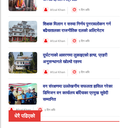
Afzal Khan
१ दिन अघि
शिक्षक मिलान र सरुवा निर्णय पुनरावलोकन गर्न
बढैयातालका राजनीतिक दलको अल्टिमेटम
Afzal Khan
३ दिन अघि
दुर्घटनाको आवरणमा लुकाइएको हत्या, प्रहरी
अनुसन्धानले खोल्यो रहस्य
Afzal Khan
३ दिन अघि
वन संरक्षणमा उल्लेखनीय सफलता हासिल गरेका
डिभिजन वन कार्यालय बर्दियाका प्रमुख सुवेदी
सम्मानित
Afzal Khan
३ दिन अघि
धेरै पढिएको