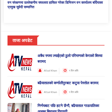
वन संरक्षणमा उल्लेखनीय सफलता हासिल गरेका डिभिजन वन कार्यालय बर्दियाका
प्रमुख सुवेदी सम्मानित
ताजा अपडेट
अबैध रुपमा ल्याईएको ठुलो परिमाणको केराको बिरुवा
बरामद
Afzal Khan
१ दिन अघि
बढैयातालको कर्णालीपुरबाट कटुवा पेस्तोल बरामद
Afzal Khan
१ दिन अघि
निर्णयबाट पछि हटने छैनौ, बढैयाताल गाऊपालिका
अध्यक्ष हिमालय त्रिपाठी