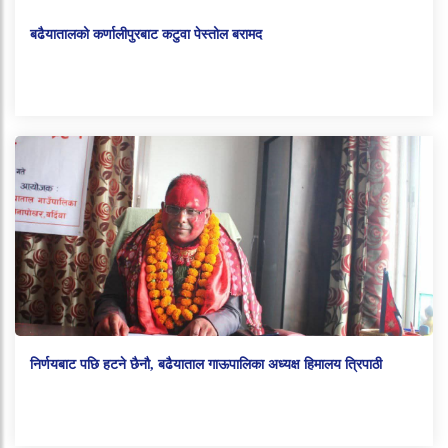
बढैयातालको कर्णालीपुरबाट कटुवा पेस्तोल बरामद
निर्णयबाट पछि हटने छैनौ, बढैयाताल गाऊपालिका अध्यक्ष हिमालय त्रिपाठी