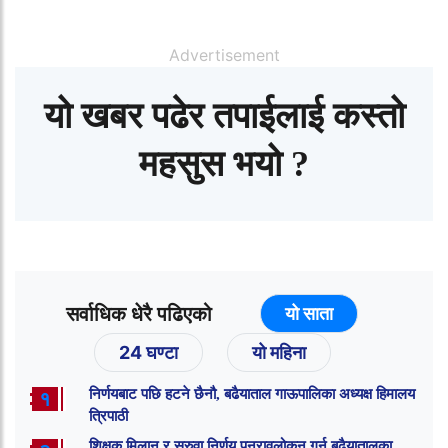
Advertisement
यो खबर पढेर तपाईलाई कस्तो
महसुस भयो ?
सर्वाधिक धेरै पढिएको
यो साता
24 घण्टा
यो महिना
निर्णयबाट पछि हटने छैनौ, बढैयाताल गाऊपालिका अध्यक्ष हिमालय
१
त्रिपाठी
शिक्षक मिलान र सरुवा निर्णय पुनरावलोकन गर्न बढैयातालका