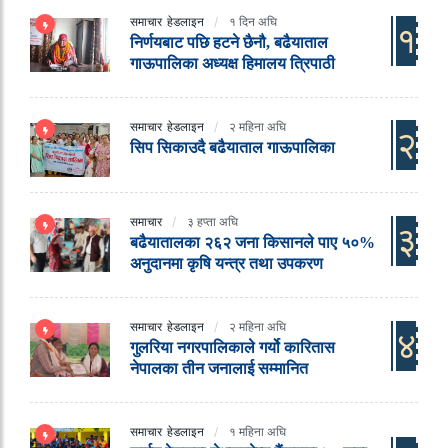
समाचार
हेडलाइन
१ दिन अघि
१
निर्णयबाट पछि हटने छैनौ, बढैयाताल
गाऊपालिका अध्यक्ष हिमालय त्रिपाठी
समाचार
हेडलाइन
२ महिना अघि
२
सिप सिकाउदै बढैयाताल गाऊपालिका
समाचार
३ हप्ता अघि
३
बढैयातालका २६२ जना किसानले पाए ५०%
अनुदानमा कृषि यन्त्र तथा उपकरण
समाचार
हेडलाइन
२ महिना अघि
४
गुलरिया नगरपालिकाले गर्यो कारितास
नेपालका तीन जनालाई सम्मानित
समाचार
हेडलाइन
१ महिना अघि