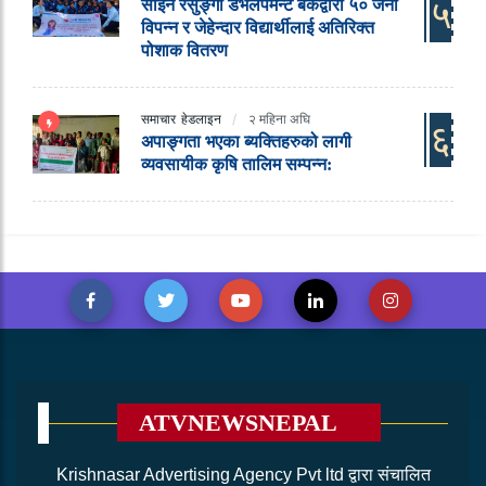
५
साईन रेसुङ्गा डेभलपमेन्ट बैंकद्वारा ५० जना
विपन्न र जेहेन्दार विद्यार्थीलाई अतिरिक्त
पोशाक वितरण
समाचार
हेडलाइन
२ महिना अघि
६
अपाङ्गता भएका ब्यक्तिहरुको लागी
व्यवसायीक कृषि तालिम सम्पन्न:
ATVNEWSNEPAL
Krishnasar Advertising Agency Pvt ltd द्वारा संचालित