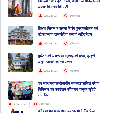
निर्णयबाट पछि हटने छैनौ, बढैयाताल गाऊपालिका
अध्यक्ष हिमालय त्रिपाठी
Afzal Khan
४ घण्टा अघि
शिक्षक मिलान र सरुवा निर्णय पुनरावलोकन गर्न
बढैयातालका राजनीतिक दलको अल्टिमेटम
Afzal Khan
२ दिन अघि
दुर्घटनाको आवरणमा लुकाइएको हत्या, प्रहरी
अनुसन्धानले खोल्यो रहस्य
Afzal Khan
२ दिन अघि
वन संरक्षणमा उल्लेखनीय सफलता हासिल गरेका
डिभिजन वन कार्यालय बर्दियाका प्रमुख सुवेदी
सम्मानित
Afzal Khan
२ दिन अघि
बर्दियामा मृत अवस्थामा वयस्क भाले गैंडा फेला