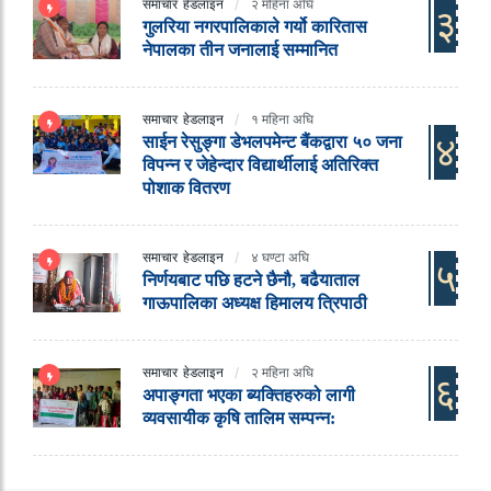
समाचार
हेडलाइन
२ महिना अघि
३
गुलरिया नगरपालिकाले गर्यो कारितास
नेपालका तीन जनालाई सम्मानित
समाचार
हेडलाइन
१ महिना अघि
४
साईन रेसुङ्गा डेभलपमेन्ट बैंकद्वारा ५० जना
विपन्न र जेहेन्दार विद्यार्थीलाई अतिरिक्त
पोशाक वितरण
समाचार
हेडलाइन
४ घण्टा अघि
५
निर्णयबाट पछि हटने छैनौ, बढैयाताल
गाऊपालिका अध्यक्ष हिमालय त्रिपाठी
समाचार
हेडलाइन
२ महिना अघि
६
अपाङ्गता भएका ब्यक्तिहरुको लागी
व्यवसायीक कृषि तालिम सम्पन्न: