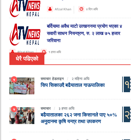
Afzal Khan
४ दिन अघि
बर्दियामा अवैध माटो उत्खननमा प्रयोग भएका ४
सवारी साधन नियन्त्रण, रु. २ लाख ७५ हजार
जरिवाना
Afzal Khan
१ हप्ता अघि
धेरै पढिएको
समाचार
हेडलाइन
२ महिना अघि
१
सिप सिकाउदै बढैयाताल गाऊपालिका
समाचार
३ हप्ता अघि
२
बढैयातालका २६२ जना किसानले पाए ५०%
अनुदानमा कृषि यन्त्र तथा उपकरण