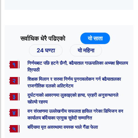
सर्वाधिक धेरै पढिएको
यो साता
24 घण्टा
यो महिना
निर्णयबाट पछि हटने छैनौ, बढैयाताल गाऊपालिका अध्यक्ष हिमालय
१
त्रिपाठी
शिक्षक मिलान र सरुवा निर्णय पुनरावलोकन गर्न बढैयातालका
२
राजनीतिक दलको अल्टिमेटम
दुर्घटनाको आवरणमा लुकाइएको हत्या, प्रहरी अनुसन्धानले
३
खोल्यो रहस्य
वन संरक्षणमा उल्लेखनीय सफलता हासिल गरेका डिभिजन वन
४
कार्यालय बर्दियाका प्रमुख सुवेदी सम्मानित
बर्दियामा मृत अवस्थामा वयस्क भाले गैंडा फेला
५