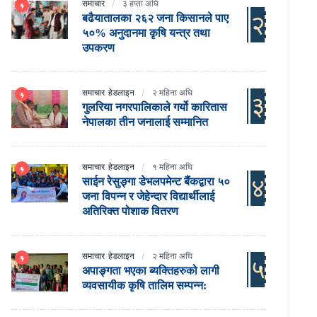
समाचार
३ हप्ता अघि
२
बढैयातालका २६२ जना किसानले पाए
५०% अनुदानमा कृषि यन्त्र तथा
उपकरण
समाचार
हेडलाइन
२ महिना अघि
३
गुलरिया नगरपालिकाले गर्यो कारितास
नेपालका तीन जनालाई सम्मानित
समाचार
हेडलाइन
१ महिना अघि
४
साईन रेसुङ्गा डेभलपमेन्ट बैंकद्वारा ५०
जना विपन्न र जेहेन्दार विद्यार्थीलाई
अतिरिक्त पोशाक वितरण
समाचार
हेडलाइन
२ महिना अघि
५
अपाङ्गता भएका ब्यक्तिहरुको लागी
व्यवसायीक कृषि तालिम सम्पन्न: