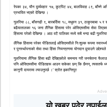
रेपका ३४, यौन दुर्व्यवहार १७, कुटपिट ४४, बालविवाह ८९, बाँच्न
प्रभावित भएको देखिन्छ ।
गुलरिया ८८, बाँसगढी ९, बारबर्दिया १८, मधुवन ३१, ठाकुरबाबा ५ र र
बढैयातालका १६ जना लैंगिक हिंसामा परेर ओसिएमसीमा सेवा लिएका छ
हिंसामा परेको देखिन्छ । आठ वटै पालिका मध्ये सबै भन्दा बढी गुलरि
लैंगिक हिंसामा परेका पीडितलाई ओसिएमसीले निःशुल्क रूपमा स्वास्थ्
र पुनर्स्थापनाको सेवा तथा हिंसा नियन्त्रणमा योगदान पुर्‍याउने उद्दे
गुलरियामा लैंगिक हिंसा बढी देखिएकोले समन्वय गरी जनचेतना फैलाउनु
पनि ओसिएमसीमा पीडितहरू आउन सकेका छन् कि छैनन्, त्यसतर्फ ध्य
कानुनी दायरामा ल्याउनुपर्छ ।’ स्रोत इकान्तिपुर
Adve
यो खबर पढेर तपाईल