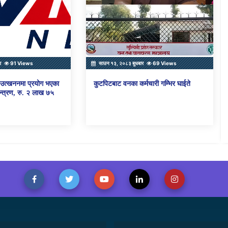
र
91 Views
साउन १३, २०८३ बुधबार
69 Views
ो उत्खननमा प्रयोग भएका
कुटपिटबाट वनका कर्मचारी गम्भिर घाईते
्त्रण, रु. २ लाख ७५