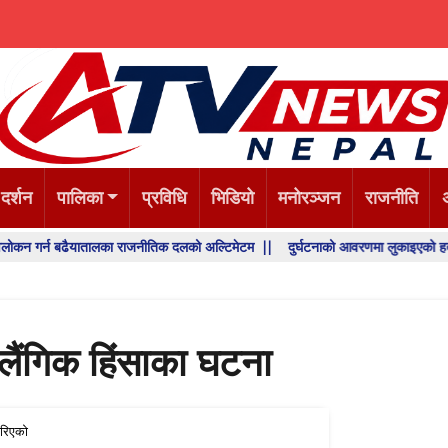
 दर्शन
पालिका
प्रविधि
भिडियो
मनोरञ्जन
राजनीति
बढैयातालका राजनीतिक दलको अल्टिमेटम ||
दुर्घटनाको आवरणमा लुकाइएको हत्या, प्रहरी अन
 लैंगिक हिंसाका घटना
रिएको