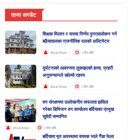
ताजा अपडेट
शिक्षक मिलान र सरुवा निर्णय पुनरावलोकन गर्न
बढैयातालका राजनीतिक दलको अल्टिमेटम
Afzal Khan
२ दिन अघि
दुर्घटनाको आवरणमा लुकाइएको हत्या, प्रहरी
अनुसन्धानले खोल्यो रहस्य
Afzal Khan
२ दिन अघि
वन संरक्षणमा उल्लेखनीय सफलता हासिल
गरेका डिभिजन वन कार्यालय बर्दियाका प्रमुख
सुवेदी सम्मानित
Afzal Khan
२ दिन अघि
बर्दियामा मृत अवस्थामा वयस्क भाले गैंडा फेला