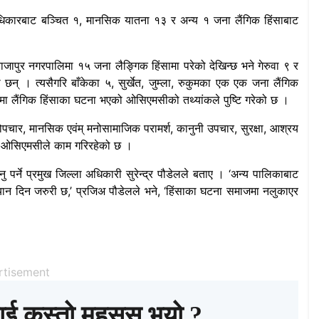
े अधिकारबाट बञ्चित १, मानसिक यातना १३ र अन्य १ जना लैंगिक हिंसाबाट
ाजापुर नगरपालिमा १५ जना लैङ्गिक हिंसामा परेको देखिन्छ भने गेरुवा ९ र
न् । त्यसैगरि बाँकेका ५, सुर्खेत, जुम्ला, रुकुमका एक एक जना लैंगिक
यामा लैंगिक हिंसाका घटना भएको ओसिएमसीको तथ्यांकले पुष्टि गरेको छ ।
योपचार, मानसिक एवंम् मनोसामाजिक परामर्श, कानुनी उपचार, सुरक्षा, आश्रय
श्यले ओसिएमसीले काम गरिरहेको छ ।
 पर्ने प्रमुख जिल्ला अधिकारी सुरेन्द्र पौडेलले बताए । ‘अन्य पालिकाबाट
ान दिन जरुरी छ,’ प्रजिअ पौडेलले भने, ‘हिंसाका घटना समाजमा नलुकाएर
rtisement
ाई कस्तो महसुस भयो ?