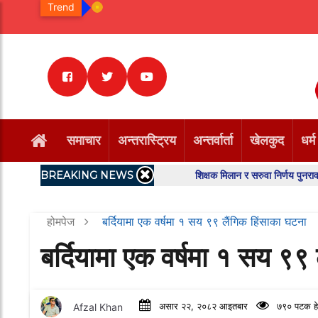
Trend
समाचार
अन्तरास्ट्रिय
अन्तर्वार्ता
खेलकुद
धर्म
BREAKING NEWS
शिक्षक मिलान र सरुवा निर्णय पुनरावलोकन गर्न 
होमपेज
बर्दियामा एक वर्षमा १ सय ९९ लैंगिक हिंसाका घटना
बर्दियामा एक वर्षमा १ सय ९९
Afzal Khan
असार २२, २०८२ आइतबार
७९० पटक हे