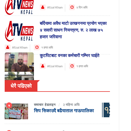
Afzal Khan
४ दिन अघि
बर्दियामा अवैध माटो उत्खननमा प्रयोग भएका
४ सवारी साधन नियन्त्रण, रु. २ लाख ७५
हजार जरिवाना
Afzal Khan
१ हप्ता अघि
कुटपिटबाट वनका कर्मचारी गम्भिर घाईते
Afzal Khan
१ हप्ता अघि
धेरै पढिएको
समाचार
हेडलाइन
२ महिना अघि
१
सिप सिकाउदै बढैयाताल गाऊपालिका