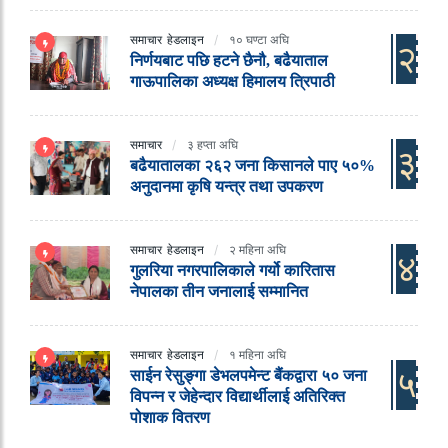
समाचार
हेडलाइन
१० घण्टा अघि
२
निर्णयबाट पछि हटने छैनौ, बढैयाताल
गाऊपालिका अध्यक्ष हिमालय त्रिपाठी
समाचार
३ हप्ता अघि
३
बढैयातालका २६२ जना किसानले पाए ५०%
अनुदानमा कृषि यन्त्र तथा उपकरण
समाचार
हेडलाइन
२ महिना अघि
४
गुलरिया नगरपालिकाले गर्यो कारितास
नेपालका तीन जनालाई सम्मानित
समाचार
हेडलाइन
१ महिना अघि
५
साईन रेसुङ्गा डेभलपमेन्ट बैंकद्वारा ५० जना
विपन्न र जेहेन्दार विद्यार्थीलाई अतिरिक्त
पोशाक वितरण