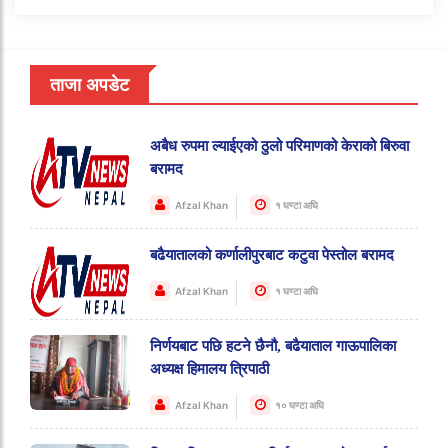
ताजा अपडेट
अबैध रुपमा ल्याईएको ठुलो परिमाणको केराको बिरुवा
बरामद
Afzal Khan
१ घण्टा अघि
बढैयातालको कर्णालीपुरबाट कटुवा पेस्तोल बरामद
Afzal Khan
१ घण्टा अघि
निर्णयबाट पछि हटने छैनौ, बढैयाताल गाऊपालिका
अध्यक्ष हिमालय त्रिपाठी
Afzal Khan
१० घण्टा अघि