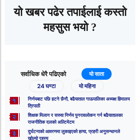
यो खबर पढेर तपाईलाई कस्तो
महसुस भयो ?
सर्वाधिक धेरै पढिएको
यो साता
24 घण्टा
यो महिना
निर्णयबाट पछि हटने छैनौ, बढैयाताल गाऊपालिका अध्यक्ष हिमालय
१
त्रिपाठी
शिक्षक मिलान र सरुवा निर्णय पुनरावलोकन गर्न बढैयातालका
२
राजनीतिक दलको अल्टिमेटम
दुर्घटनाको आवरणमा लुकाइएको हत्या, प्रहरी अनुसन्धानले
३
खोल्यो रहस्य