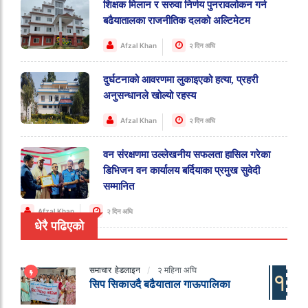
शिक्षक मिलान र सरुवा निर्णय पुनरावलोकन गर्न
बढैयातालका राजनीतिक दलको अल्टिमेटम
Afzal Khan
२ दिन अघि
दुर्घटनाको आवरणमा लुकाइएको हत्या, प्रहरी
अनुसन्धानले खोल्यो रहस्य
Afzal Khan
२ दिन अघि
वन संरक्षणमा उल्लेखनीय सफलता हासिल गरेका
डिभिजन वन कार्यालय बर्दियाका प्रमुख सुवेदी
सम्मानित
Afzal Khan
२ दिन अघि
धेरै पढिएको
समाचार
हेडलाइन
२ महिना अघि
१
सिप सिकाउदै बढैयाताल गाऊपालिका