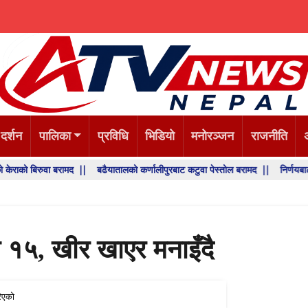
 दर्शन
पालिका
प्रविधि
भिडियो
मनोरञ्जन
राजनीति
वा बरामद ||
बढैयातालको कर्णालीपुरबाट कटुवा पेस्तोल बरामद ||
निर्णयबाट पछि हटने छैन
 १५, खीर खाएर मनाइँदै
िएको