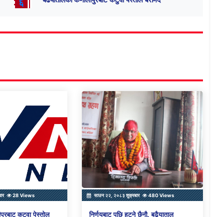
६
बार
28 Views
साउन २२, २०८३ शुक्रबार
480 Views
पुरबाट कटुवा पेस्तोल
निर्णयबाट पछि हटने छैनौ, बढैयाताल