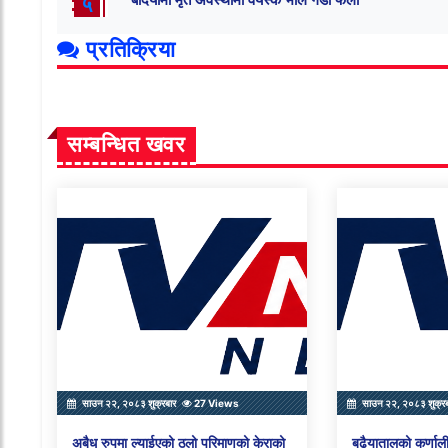
५
प्रतिक्रिया
सम्बन्धित खवर
साउन २२, २०८३ शुक्रबार
27 Views
साउन २२, २०८३ शुक्र
अबैध रुपमा ल्याईएको ठुलो परिमाणको केराको
बढैयातालको कर्णाली