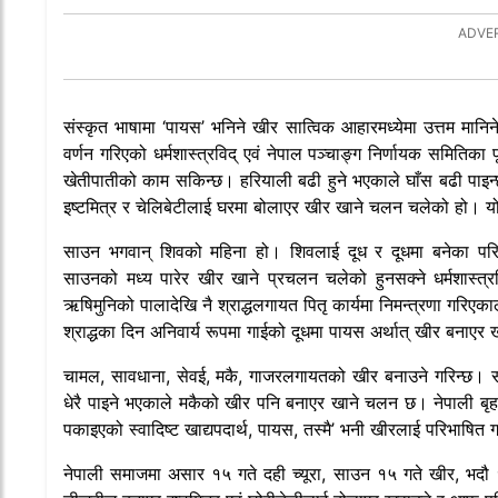
संस्कृत भाषामा ‘पायस’ भनिने खीर सात्विक आहारमध्येमा उत्तम मानिने भ
वर्णन गरिएको धर्मशास्त्रविद् एवं नेपाल पञ्चाङ्ग निर्णायक समितिका 
खेतीपातीको काम सकिन्छ। हरियाली बढी हुने भएकाले घाँस बढी पाइन्छ। ध
इष्टमित्र र चेलिबेटीलाई घरमा बोलाएर खीर खाने चलन चलेको हो। यो 
साउन भगवान् शिवको महिना हो। शिवलाई दूध र दूधमा बनेका परिका
साउनको मध्य पारेर खीर खाने प्रचलन चलेको हुनसक्ने धर्मशास्
ऋषिमुनिको पालादेखि नै श्राद्धलगायत पितृ कार्यमा निमन्त्रणा गरिए
श्राद्धका दिन अनिवार्य रूपमा गाईको दूधमा पायस अर्थात् खीर बना
चामल, सावधाना, सेवई, मकै, गाजरलगायतको खीर बनाउने गरिन्छ। स
धेरै पाइने भएकाले मकैको खीर पनि बनाएर खाने चलन छ। नेपाली बृ
पकाइएको स्वादिष्ट खाद्यपदार्थ, पायस, तस्मै’ भनी खीरलाई परिभाषित
नेपाली समाजमा असार १५ गते दही च्यूरा, साउन १५ गते खीर, भदौ 