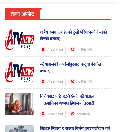
ताजा अपडेट
अबैध रुपमा ल्याईएको ठुलो परिमाणको केराको
बिरुवा बरामद
Afzal Khan
२२ मिनेट अघि
बढैयातालको कर्णालीपुरबाट कटुवा पेस्तोल
बरामद
Afzal Khan
२३ मिनेट अघि
निर्णयबाट पछि हटने छैनौ, बढैयाताल
गाऊपालिका अध्यक्ष हिमालय त्रिपाठी
Afzal Khan
९ घण्टा अघि
शिक्षक मिलान र सरुवा निर्णय पुनरावलोकन गर्न