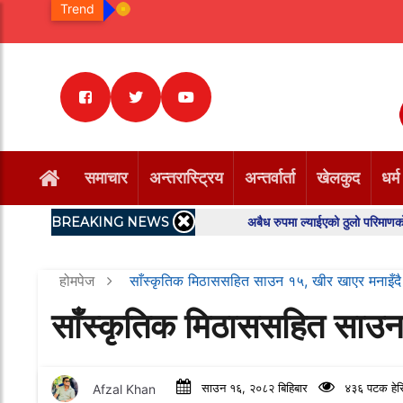
Trend
समाचार
अन्तरास्ट्रिय
अन्तर्वार्ता
खेलकुद
धर्म
BREAKING NEWS
अबैध रुपमा ल्याईएको ठुलो परिमाणको केराको बिरु
होमपेज
साँस्कृतिक मिठाससहित साउन १५, खीर खाएर मनाइँदै
साँस्कृतिक मिठाससहित साउन
Afzal Khan
साउन १६, २०८२ बिहिबार
४३६ पटक हेर