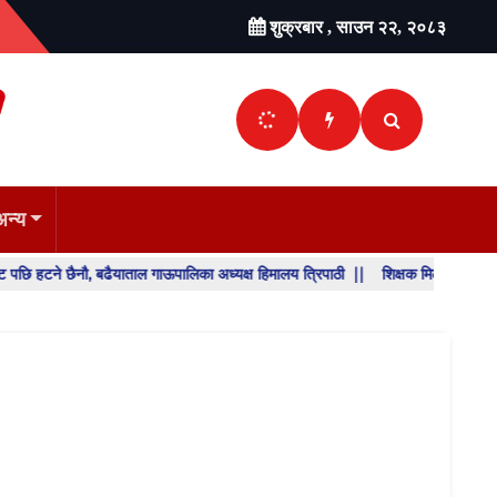
शुक्रबार , साउन २२, २०८३
अन्य
ौ, बढैयाताल गाऊपालिका अध्यक्ष हिमालय त्रिपाठी ||
शिक्षक मिलान र सरुवा निर्णय पुनर
SHO
BREA
NEW