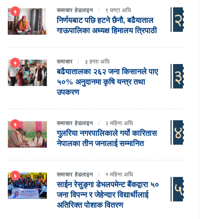
समाचार
हेडलाइन
९ घण्टा अघि
२
निर्णयबाट पछि हटने छैनौ, बढैयाताल
गाऊपालिका अध्यक्ष हिमालय त्रिपाठी
समाचार
३ हप्ता अघि
३
बढैयातालका २६२ जना किसानले पाए
५०% अनुदानमा कृषि यन्त्र तथा
उपकरण
समाचार
हेडलाइन
२ महिना अघि
४
गुलरिया नगरपालिकाले गर्यो कारितास
नेपालका तीन जनालाई सम्मानित
समाचार
हेडलाइन
१ महिना अघि
५
साईन रेसुङ्गा डेभलपमेन्ट बैंकद्वारा ५०
जना विपन्न र जेहेन्दार विद्यार्थीलाई
अतिरिक्त पोशाक वितरण