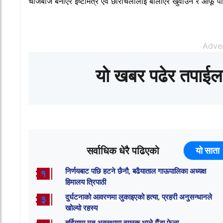
चीजबीज बनाएर इष्टमित्र एवं छोरीचेलीलाई बोलाएर खुवाउने र आ
Adve
यो खबर पढेर तपाईल
सर्वाधिक धेरै पढिएको
यो साता
निर्णयबाट पछि हटने छैनौ, बढैयाताल गाऊपालिका अध्यक्ष
१
हिमालय त्रिपाठी
दुर्घटनाको आवरणमा लुकाइएको हत्या, प्रहरी अनुसन्धानले
३
खोल्यो रहस्य
बर्दियामा मृत अवस्थामा वयस्क भाले गैंडा फेला