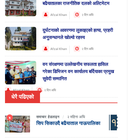
बढैयातालका राजनीतिक दलको अल्टिमेटम
Afzal Khan
२ दिन अघि
दुर्घटनाको आवरणमा लुकाइएको हत्या, प्रहरी
अनुसन्धानले खोल्यो रहस्य
Afzal Khan
२ दिन अघि
वन संरक्षणमा उल्लेखनीय सफलता हासिल
गरेका डिभिजन वन कार्यालय बर्दियाका प्रमुख
सुवेदी सम्मानित
Afzal Khan
२ दिन अघि
धेरै पढिएको
समाचार
हेडलाइन
२ महिना अघि
१
सिप सिकाउदै बढैयाताल गाऊपालिका