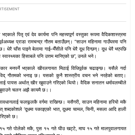
एकाले पितृ एवं देव कार्यमा पनि महत्त्वपूर्ण वस्तुका रूपमा वैदिकशास्त्रमा
पूर्वअध्यक्ष प्राडा रामचन्द्र गौतम बताउँछन्। “साउन महिनामा गाउँघरमा पनि
ेरै घाँस पाइने बेलामा गाई–भैँसीले पनि धेरै दूध दिन्छन्। दूध धेरै भएपछि
स्वास्थ्यका हिसाबले पनि उत्तम मानिएको छ”, उनले भने।
र मनपर्ने भएकाले खीरलगायत मिठाई विधिपूर्वक चढाइन्छ। यसैले गर्दा
त्रविद् गौतमको भनाइ छ। यसको कुनै शास्त्रीय वचन भने नरहेको बताए।
कालाई पायस अर्थात् खीर खुवाउने गरिएको थियो। वैदिक सनातन धर्मावलम्बीले
एर खुवाउने चलन अझै कायमै छ।।
ावधानलाई फलफूलकै वर्गमा राखिन्छ। यसैगरी, साउन महिनामा हरियो मकै
हत् शब्दकोशले ‘दूधमा पकाइएको भात, दूधमा चामल, चिनी, मसला आदि हाली
 गरिएको छ।
१५ गते पोलेको मकै, पुस १५ गते घीउ खट्टे, माघ १५ गते मालपुवालगायत