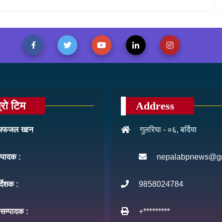
्रो टिम
Address
: अफजल खान
गुलरिया - ०६, बर्दिया
म्पादक :
nepalabpnews@g
र्देशक :
9858024784
 सम्पादक :
+*********