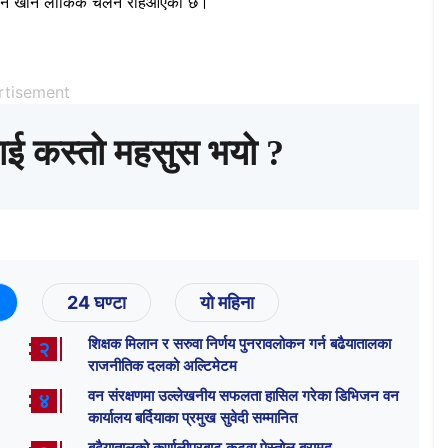
फू पनि खाने लौकिक चलन रहिआएको छ।
rtisement
ाई कस्तो महसुस भयो ?
24 घण्टा
यो महिना
शिक्षक मिलान र सरुवा निर्णय पुनरावलोकन गर्न बढैयातालका
२
राजनीतिक दलको अल्टिमेटम
वन संरक्षणमा उल्लेखनीय सफलता हासिल गरेका डिभिजन वन
४
कार्यालय बर्दियाका प्रमुख सुवेदी सम्मानित
बढैयातालको कर्णालीपुरबाट कटुवा पेस्तोल बरामद