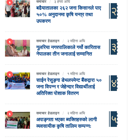
समाचार
३ हप्ता अघि
२
बढैयातालका २६२ जना किसानले पाए
५०% अनुदानमा कृषि यन्त्र तथा
उपकरण
समाचार
हेडलाइन
२ महिना अघि
३
गुलरिया नगरपालिकाले गर्यो कारितास
नेपालका तीन जनालाई सम्मानित
समाचार
हेडलाइन
१ महिना अघि
४
साईन रेसुङ्गा डेभलपमेन्ट बैंकद्वारा ५०
जना विपन्न र जेहेन्दार विद्यार्थीलाई
अतिरिक्त पोशाक वितरण
समाचार
हेडलाइन
२ महिना अघि
५
अपाङ्गता भएका ब्यक्तिहरुको लागी
व्यवसायीक कृषि तालिम सम्पन्न: