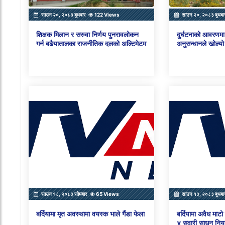
साउन २०, २०८३ बुधबार
122 Views
साउन २०, २०८३ बुधबा
शिक्षक मिलान र सरुवा निर्णय पुनरावलोकन
दुर्घटनाको आवरणमा 
गर्न बढैयातालका राजनीतिक दलको अल्टिमेटम
अनुसन्धानले खोल्यो
साउन १८, २०८३ सोमबार
65 Views
साउन १३, २०८३ बुधबा
बर्दियामा मृत अवस्थामा वयस्क भाले गैंडा फेला
बर्दियामा अवैध माट
४ सवारी साधन नियन