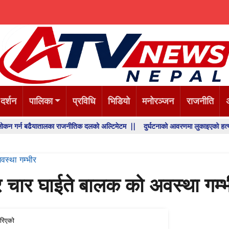
 दर्शन
पालिका
प्रविधि
भिडियो
मनोरञ्जन
राजनीति
बढैयातालका राजनीतिक दलको अल्टिमेटम ||
दुर्घटनाको आवरणमा लुकाइएको हत्या, प्रहरी अन
वस्था गम्भीर
ार चार घाईते बालक को अवस्था गम्
रिएको