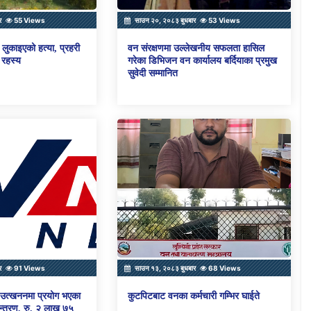
र
55 Views
साउन २०, २०८३ बुधबार
53 Views
लुकाइएको हत्या, प्रहरी
वन संरक्षणमा उल्लेखनीय सफलता हासिल
 रहस्य
गरेका डिभिजन वन कार्यालय बर्दियाका प्रमुख
सुवेदी सम्मानित
र
91 Views
साउन १३, २०८३ बुधबार
68 Views
ो उत्खननमा प्रयोग भएका
कुटपिटबाट वनका कर्मचारी गम्भिर घाईते
्त्रण, रु. २ लाख ७५