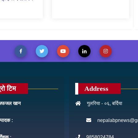
्रो टिम
Address
: अफजल खान
गुलरिया - ०६, बर्दिया
म्पादक :
nepalabpnews@g
र्देशक :
9858024784