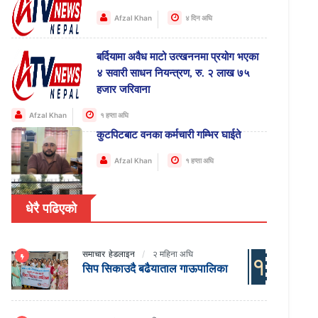
Afzal Khan
४ दिन अघि
बर्दियामा अवैध माटो उत्खननमा प्रयोग भएका
४ सवारी साधन नियन्त्रण, रु. २ लाख ७५
हजार जरिवाना
Afzal Khan
१ हप्ता अघि
कुटपिटबाट वनका कर्मचारी गम्भिर घाईते
Afzal Khan
१ हप्ता अघि
धेरै पढिएको
समाचार
हेडलाइन
२ महिना अघि
१
सिप सिकाउदै बढैयाताल गाऊपालिका