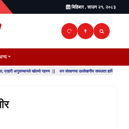
बिहिबार , साउन २१, २०८३
अन्य
ुसन्धानले खोल्यो रहस्य ||
वन संरक्षणमा उल्लेखनीय सफलता हासिल गरेका डिभिजन वन कार्य
SHO
BREA
NEW
भीर