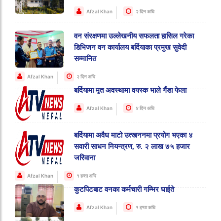
Afzal Khan
२ दिन अघि
वन संरक्षणमा उल्लेखनीय सफलता हासिल गरेका
डिभिजन वन कार्यालय बर्दियाका प्रमुख सुवेदी
सम्मानित
Afzal Khan
२ दिन अघि
बर्दियामा मृत अवस्थामा वयस्क भाले गैंडा फेला
Afzal Khan
४ दिन अघि
बर्दियामा अवैध माटो उत्खननमा प्रयोग भएका ४
सवारी साधन नियन्त्रण, रु. २ लाख ७५ हजार
जरिवाना
Afzal Khan
१ हप्ता अघि
कुटपिटबाट वनका कर्मचारी गम्भिर घाईते
Afzal Khan
१ हप्ता अघि