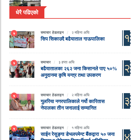
धेरै पढिएको
समाचार
हेडलाइन
२ महिना अघि
१
सिप सिकाउदै बढैयाताल गाऊपालिका
समाचार
३ हप्ता अघि
२
बढैयातालका २६२ जना किसानले पाए ५०%
अनुदानमा कृषि यन्त्र तथा उपकरण
समाचार
हेडलाइन
२ महिना अघि
३
गुलरिया नगरपालिकाले गर्यो कारितास
नेपालका तीन जनालाई सम्मानित
समाचार
हेडलाइन
१ महिना अघि
४
साईन रेसुङ्गा डेभलपमेन्ट बैंकद्वारा ५० जना