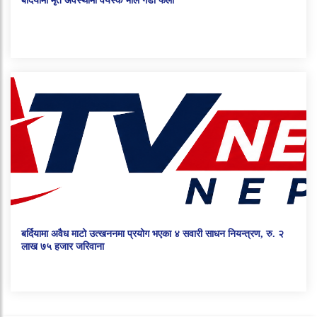
बर्दियामा मृत अवस्थामा वयस्क भाले गैंडा फेला
बर्दियामा अवैध माटो उत्खननमा प्रयोग भएका ४ सवारी साधन नियन्त्रण, रु. २
लाख ७५ हजार जरिवाना