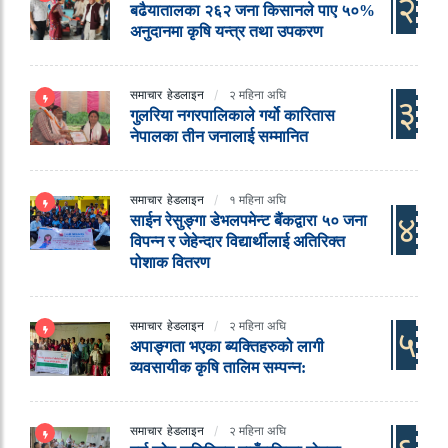
२
बढैयातालका २६२ जना किसानले पाए ५०%
अनुदानमा कृषि यन्त्र तथा उपकरण
समाचार
हेडलाइन
२ महिना अघि
३
गुलरिया नगरपालिकाले गर्यो कारितास
नेपालका तीन जनालाई सम्मानित
समाचार
हेडलाइन
१ महिना अघि
४
साईन रेसुङ्गा डेभलपमेन्ट बैंकद्वारा ५० जना
विपन्न र जेहेन्दार विद्यार्थीलाई अतिरिक्त
पोशाक वितरण
समाचार
हेडलाइन
२ महिना अघि
५
अपाङ्गता भएका ब्यक्तिहरुको लागी
व्यवसायीक कृषि तालिम सम्पन्न:
समाचार
हेडलाइन
२ महिना अघि