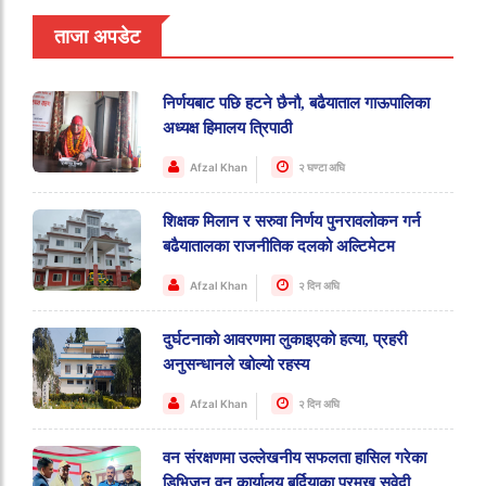
ताजा अपडेट
निर्णयबाट पछि हटने छैनौ, बढैयाताल गाऊपालिका
अध्यक्ष हिमालय त्रिपाठी
Afzal Khan
२ घण्टा अघि
शिक्षक मिलान र सरुवा निर्णय पुनरावलोकन गर्न
बढैयातालका राजनीतिक दलको अल्टिमेटम
Afzal Khan
२ दिन अघि
दुर्घटनाको आवरणमा लुकाइएको हत्या, प्रहरी
अनुसन्धानले खोल्यो रहस्य
Afzal Khan
२ दिन अघि
वन संरक्षणमा उल्लेखनीय सफलता हासिल गरेका
डिभिजन वन कार्यालय बर्दियाका प्रमुख सुवेदी