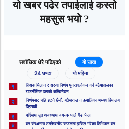
यो खबर पढेर तपाईलाई कस्तो
महसुस भयो ?
सर्वाधिक धेरै पढिएको
यो साता
24 घण्टा
यो महिना
शिक्षक मिलान र सरुवा निर्णय पुनरावलोकन गर्न बढैयातालका
१
राजनीतिक दलको अल्टिमेटम
निर्णयबाट पछि हटने छैनौ, बढैयाताल गाऊपालिका अध्यक्ष हिमालय
२
त्रिपाठी
बर्दियामा मृत अवस्थामा वयस्क भाले गैंडा फेला
३
वन संरक्षणमा उल्लेखनीय सफलता हासिल गरेका डिभिजन वन
४