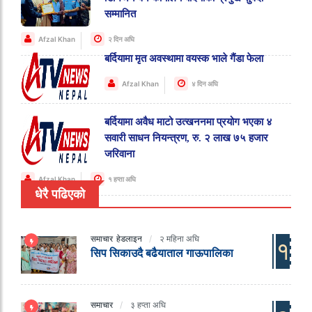
सम्मानित
Afzal Khan
२ दिन अघि
बर्दियामा मृत अवस्थामा वयस्क भाले गैंडा फेला
Afzal Khan
४ दिन अघि
बर्दियामा अवैध माटो उत्खननमा प्रयोग भएका ४
सवारी साधन नियन्त्रण, रु. २ लाख ७५ हजार
जरिवाना
Afzal Khan
१ हप्ता अघि
धेरै पढिएको
समाचार
हेडलाइन
२ महिना अघि
१
सिप सिकाउदै बढैयाताल गाऊपालिका
समाचार
३ हप्ता अघि