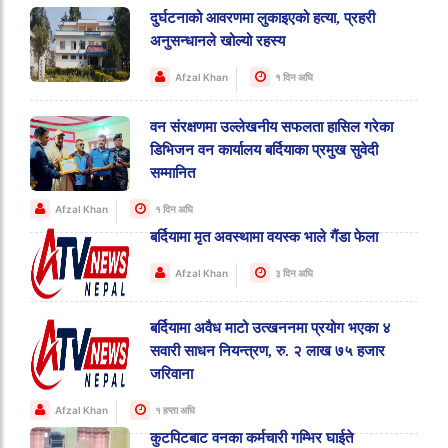
दुर्घटनाको आवरणमा लुकाइएको हत्या, प्रहरी
अनुसन्धानले खोल्यो रहस्य
Afzal Khan
१ दिन अघि
वन संरक्षणमा उल्लेखनीय सफलता हासिल गरेका
डिभिजन वन कार्यालय बर्दियाका प्रमुख सुवेदी
सम्मानित
Afzal Khan
१ दिन अघि
बर्दियामा मृत अवस्थामा वयस्क भाले गैंडा फेला
Afzal Khan
३ दिन अघि
बर्दियामा अवैध माटो उत्खननमा प्रयोग भएका ४
सवारी साधन नियन्त्रण, रु. २ लाख ७५ हजार
जरिवाना
Afzal Khan
१ हप्ता अघि
कुटपिटबाट वनका कर्मचारी गम्भिर घाईते