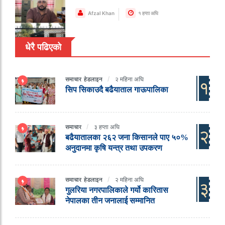
Afzal Khan
१ हप्ता अघि
धेरै पढिएको
समाचार
हेडलाइन
२ महिना अघि
१
सिप सिकाउदै बढैयाताल गाऊपालिका
समाचार
३ हप्ता अघि
२
बढैयातालका २६२ जना किसानले पाए ५०%
अनुदानमा कृषि यन्त्र तथा उपकरण
समाचार
हेडलाइन
२ महिना अघि
३
गुलरिया नगरपालिकाले गर्यो कारितास
नेपालका तीन जनालाई सम्मानित