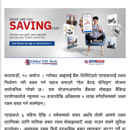
काठमाडौं, १० असोज । ग्लोबल आइएमई बैंक लिमिटेडले ग्राहकलाई लक्ष्य
निर्धारण गरी बचत गर्न सहज बनाउने ‘गोल बेस्ड सेभिङ्ग’ योजना
सार्वजनिक गरेको छ। यस योजनाअन्तर्गत बैंकका मोबाइल बैंकिङ
प्रयोगकर्ताले न्यूनतम ५० हजारदेखि अधिकतम ५ लाख रुपैयाँसम्मको लक्ष्य
रकम बचत गर्न सक्नेछन्।
ग्राहकले ६ महिना देखि २ वर्षसम्मको बचत अवधि तोकी आफ्नो लक्ष्य
प्राप्तिका लागि मासिक बचत रकम मोबाइलबाटै थाहा पाउन सक्ने सुविधा
पाउनेछन्। आवश्यक रकम सिधै प्राथमिक बचत खाताबाट कट्टा गर्ने वा