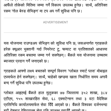
आफैंले तोकेको मितिमा जम्मा गर्ने विकल्प उपलब्ध हुनेछ। साथै, अतिरिक्त
रकम ‘गोल बेस्ड सेभिङ्ग’ मा टप अप गर्ने सुविधा पनि छ।
यस योजनामा राउण्डअप सेभिङ्ग को सुविधा पनि छ, जसअन्तर्गत ग्राहकले
हरेक क्यूआर भुक्तानी गर्दा नियरेस्ट टु, फ्ल्याट वा प्रतिशतको आधारमा
अतिरिक्त रकम बचतमा जम्मा गर्न सक्नेछन्। बैंकले यस योजनामा उच्चतम
ब्याजदर प्रदान गर्ने जनाएको छ।
ग्राहकले आफ्नो लक्ष्य बचतको सम्पूर्ण विवरण ‘ग्लोबल स्मार्ट प्लस’ मोबाइल
एपमार्फत हेर्न सक्नेछन्। साथै, चाहेको खण्डमा खाता निर्धारित समय अगावै
बन्द गर्ने सुविधा पनि उपलब्ध हुनेछ।
ग्लोबल आइएमई बैंकले हाल मुलुकका ७७ जिल्लामा ३५२ शाखा, ३८४
एटीएम, १५५ शाखारहित सेवा, ६८ एक्सटेन्सन तथा ३ वटा वैदेशिक
प्रतिनिधि कार्यालयमार्फत सेवा दिँदै आएको छ। बैंकले विश्वका दर्जनभन्दा
बढी देशबाट रेमिट्यान्स सेवा पनि उपलब्ध गराउँदै आएको छ।