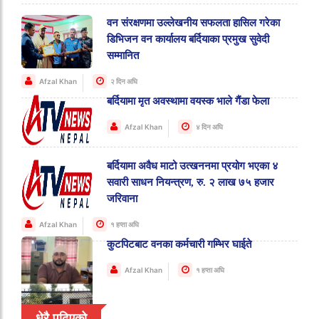
वन संरक्षणमा उल्लेखनीय सफलता हासिल गरेका
डिभिजन वन कार्यालय बर्दियाका प्रमुख सुवेदी
सम्मानित
Afzal Khan
२ दिन अघि
बर्दियामा मृत अवस्थामा वयस्क भाले गैंडा फेला
Afzal Khan
४ दिन अघि
बर्दियामा अवैध माटो उत्खननमा प्रयोग भएका ४
सवारी साधन नियन्त्रण, रु. २ लाख ७५ हजार
जरिवाना
Afzal Khan
१ हप्ता अघि
कुटपिटबाट वनका कर्मचारी गम्भिर घाईते
Afzal Khan
१ हप्ता अघि
धेरै पढिएको