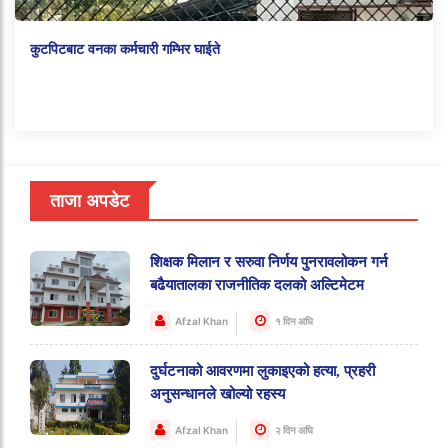
कुटपिटबाट वनका कर्मचारी गम्भिर घाईते
ताजा अपडेट
शिक्षक मिलान र सरुवा निर्णय पुनरावलोकन गर्न
बढैयातालका राजनीतिक दलको अल्टिमेटम
Afzal Khan
१ दिन अघि
दुर्घटनाको आवरणमा लुकाइएको हत्या, प्रहरी
अनुसन्धानले खोल्यो रहस्य
Afzal Khan
२ दिन अघि