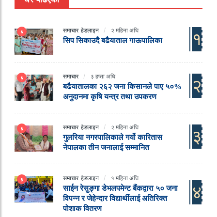
समाचार
हेडलाइन
२ महिना अघि
१
सिप सिकाउदै बढैयाताल गाऊपालिका
समाचार
३ हप्ता अघि
२
बढैयातालका २६२ जना किसानले पाए ५०%
अनुदानमा कृषि यन्त्र तथा उपकरण
समाचार
हेडलाइन
२ महिना अघि
३
गुलरिया नगरपालिकाले गर्यो कारितास
नेपालका तीन जनालाई सम्मानित
समाचार
हेडलाइन
१ महिना अघि
४
साईन रेसुङ्गा डेभलपमेन्ट बैंकद्वारा ५० जना
विपन्न र जेहेन्दार विद्यार्थीलाई अतिरिक्त
पोशाक वितरण