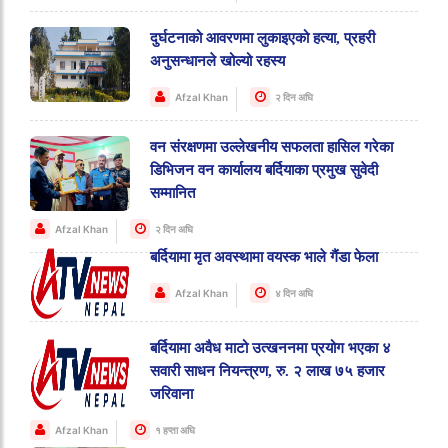
दुर्घटनाको आवरणमा लुकाइएको हत्या, प्रहरी
अनुसन्धानले खोल्यो रहस्य
Afzal Khan
२ दिन अघि
वन संरक्षणमा उल्लेखनीय सफलता हासिल गरेका
डिभिजन वन कार्यालय बर्दियाका प्रमुख सुवेदी
सम्मानित
Afzal Khan
२ दिन अघि
बर्दियामा मृत अवस्थामा वयस्क भाले गैंडा फेला
Afzal Khan
४ दिन अघि
बर्दियामा अवैध माटो उत्खननमा प्रयोग भएका ४
सवारी साधन नियन्त्रण, रु. २ लाख ७५ हजार
जरिवाना
Afzal Khan
१ हप्ता अघि