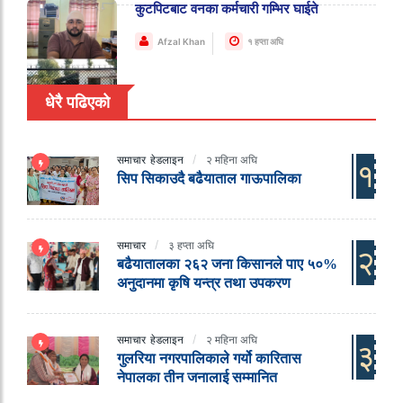
कुटपिटबाट वनका कर्मचारी गम्भिर घाईते
Afzal Khan
१ हप्ता अघि
धेरै पढिएको
समाचार
हेडलाइन
२ महिना अघि
१
सिप सिकाउदै बढैयाताल गाऊपालिका
समाचार
३ हप्ता अघि
२
बढैयातालका २६२ जना किसानले पाए ५०%
अनुदानमा कृषि यन्त्र तथा उपकरण
समाचार
हेडलाइन
२ महिना अघि
३
गुलरिया नगरपालिकाले गर्यो कारितास
नेपालका तीन जनालाई सम्मानित