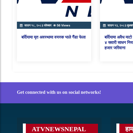
साउन १८, २०८३ सोमबार
56 Views
साउन १३, २०८३ बुधबा
बर्दियामा मृत अवस्थामा वयस्क भाले गैंडा फेला
बर्दियामा अवैध माट
४ सवारी साधन नियन
हजार जरिवाना
Get connected with us on social networks!
ATVNEWSNEPAL
हाम