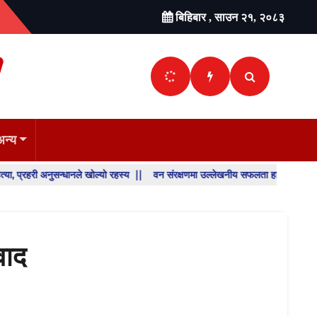
बिहिबार , साउन २१, २०८३
अन्य
ी अनुसन्धानले खोल्यो रहस्य ||
वन संरक्षणमा उल्लेखनीय सफलता हासिल गरेका डिभिजन वन क
SHO
BREA
NEW
वाद