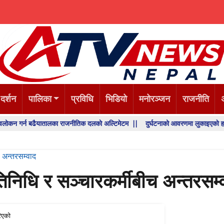
 दर्शन
पालिका
प्रविधि
भिडियो
मनोरञ्जन
राजनीति
र्न बढैयातालका राजनीतिक दलको अल्टिमेटम ||
दुर्घटनाको आवरणमा लुकाइएको हत्या, प्रहर
 अन्तरसम्वाद
िनिधि र सञ्चारकर्मीबीच अन्तरसम्
िएको