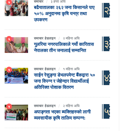
समाचार
३ हप्ता अघि
२
बढैयातालका २६२ जना किसानले पाए
५०% अनुदानमा कृषि यन्त्र तथा
उपकरण
समाचार
हेडलाइन
२ महिना अघि
३
गुलरिया नगरपालिकाले गर्यो कारितास
नेपालका तीन जनालाई सम्मानित
समाचार
हेडलाइन
१ महिना अघि
४
साईन रेसुङ्गा डेभलपमेन्ट बैंकद्वारा ५०
जना विपन्न र जेहेन्दार विद्यार्थीलाई
अतिरिक्त पोशाक वितरण
समाचार
हेडलाइन
२ महिना अघि
५
अपाङ्गता भएका ब्यक्तिहरुको लागी
व्यवसायीक कृषि तालिम सम्पन्न: