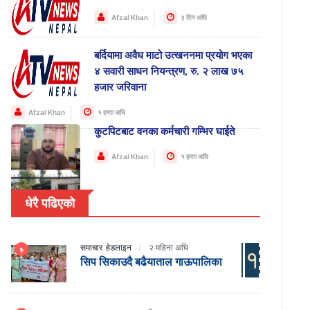
Afzal Khan
३ दिन अघि
बर्दियामा अवैध माटो उत्खननमा प्रयोग भएका
४ सवारी साधन नियन्त्रण, रु. २ लाख ७५
हजार जरिवाना
Afzal Khan
१ हप्ता अघि
कुटपिटबाट वनका कर्मचारी गम्भिर घाईते
Afzal Khan
१ हप्ता अघि
धेरै पढिएको
समाचार
हेडलाइन
२ महिना अघि
१
सिप सिकाउदै बढैयाताल गाऊपालिका