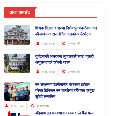
ताजा अपडेट
शिक्षक मिलान र सरुवा निर्णय पुनरावलोकन गर्न
बढैयातालका राजनीतिक दलको अल्टिमेटम
Afzal Khan
१४ घण्टा अघि
दुर्घटनाको आवरणमा लुकाइएको हत्या, प्रहरी
अनुसन्धानले खोल्यो रहस्य
Afzal Khan
२२ घण्टा अघि
वन संरक्षणमा उल्लेखनीय सफलता हासिल
गरेका डिभिजन वन कार्यालय बर्दियाका प्रमुख
सुवेदी सम्मानित
Afzal Khan
२२ घण्टा अघि
बर्दियामा मृत अवस्थामा वयस्क भाले गैंडा फेला