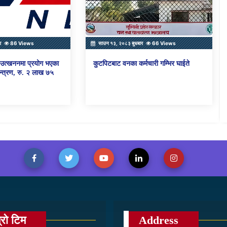
र
86 Views
साउन १३, २०८३ बुधबार
66 Views
ो उत्खननमा प्रयोग भएका
कुटपिटबाट वनका कर्मचारी गम्भिर घाईते
्त्रण, रु. २ लाख ७५
्रो टिम
Address