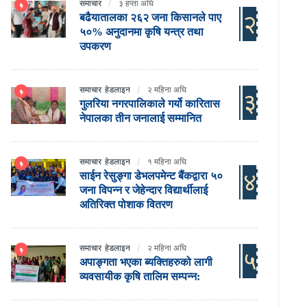
समाचार
३ हप्ता अघि
२
बढैयातालका २६२ जना किसानले पाए
५०% अनुदानमा कृषि यन्त्र तथा
उपकरण
समाचार
हेडलाइन
२ महिना अघि
३
गुलरिया नगरपालिकाले गर्यो कारितास
नेपालका तीन जनालाई सम्मानित
समाचार
हेडलाइन
१ महिना अघि
४
साईन रेसुङ्गा डेभलपमेन्ट बैंकद्वारा ५०
जना विपन्न र जेहेन्दार विद्यार्थीलाई
अतिरिक्त पोशाक वितरण
समाचार
हेडलाइन
२ महिना अघि
५
अपाङ्गता भएका ब्यक्तिहरुको लागी
व्यवसायीक कृषि तालिम सम्पन्न: