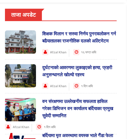
ताजा अपडेट
शिक्षक मिलान र सरुवा निर्णय पुनरावलोकन गर्न
बढैयातालका राजनीतिक दलको अल्टिमेटम
Afzal Khan
१६ घण्टा अघि
दुर्घटनाको आवरणमा लुकाइएको हत्या, प्रहरी
अनुसन्धानले खोल्यो रहस्य
Afzal Khan
१ दिन अघि
वन संरक्षणमा उल्लेखनीय सफलता हासिल
गरेका डिभिजन वन कार्यालय बर्दियाका प्रमुख
सुवेदी सम्मानित
Afzal Khan
१ दिन अघि
बर्दियामा मृत अवस्थामा वयस्क भाले गैंडा फेला