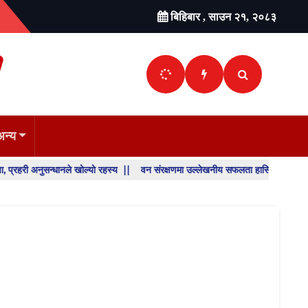
बिहिबार , साउन २१, २०८३
अन्य
धानले खोल्यो रहस्य ||
वन संरक्षणमा उल्लेखनीय सफलता हासिल गरेका डिभिजन वन कार्यालय 
SHO
BREA
NEW