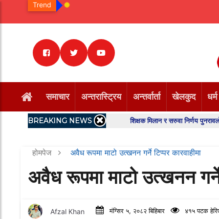
Trend
समाचार
अन्तरास्ट्रिय
अन्तर्वार्ता
खेलकुद
धर्म
BREAKING NEWS
शिक्षक मिलान र सरुवा निर्णय पुनरावलोकन गर्न बढै
होमपेज
अवैध रूपमा माटो उत्खनन गर्ने टिप्पर कारवाहीमा
अवैध रूपमा माटो उत्खनन गर्ने
Afzal Khan
मंग्सिर ५, २०८२ बिहिबार
४१५ पटक हेरि