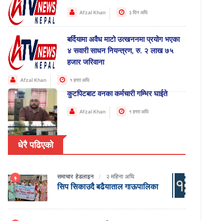
Afzal Khan
३ दिन अघि
बर्दियामा अवैध माटो उत्खननमा प्रयोग भएका
४ सवारी साधन नियन्त्रण, रु. २ लाख ७५
हजार जरिवाना
Afzal Khan
१ हप्ता अघि
कुटपिटबाट वनका कर्मचारी गम्भिर घाईते
Afzal Khan
१ हप्ता अघि
धेरै पढिएको
समाचार
हेडलाइन
२ महिना अघि
१
सिप सिकाउदै बढैयाताल गाऊपालिका