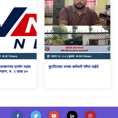
र
87 Views
साउन १३, २०८३ बुधबार
66 Views
ो उत्खननमा प्रयोग भएका
कुटपिटबाट वनका कर्मचारी गम्भिर घाईते
्त्रण, रु. २ लाख ७५