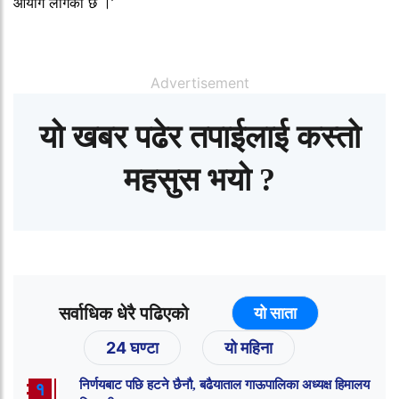
आयोग लागेको छ ।’
Advertisement
यो खबर पढेर तपाईलाई कस्तो
महसुस भयो ?
सर्वाधिक धेरै पढिएको
यो साता
24 घण्टा
यो महिना
निर्णयबाट पछि हटने छैनौ, बढैयाताल गाऊपालिका अध्यक्ष हिमालय
१