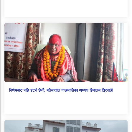
निर्णयबाट पछि हटने छैनौ, बढैयाताल गाऊपालिका अध्यक्ष हिमालय त्रिपाठी