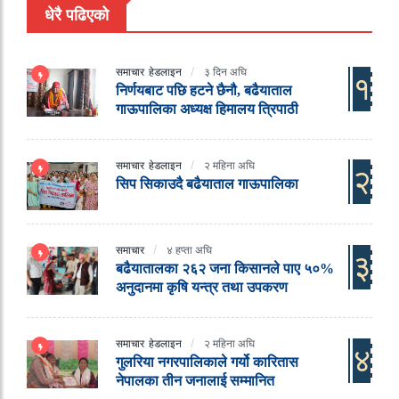
धेरै पढिएको
समाचार
हेडलाइन
३ दिन अघि
१
निर्णयबाट पछि हटने छैनौ, बढैयाताल
गाऊपालिका अध्यक्ष हिमालय त्रिपाठी
समाचार
हेडलाइन
२ महिना अघि
२
सिप सिकाउदै बढैयाताल गाऊपालिका
समाचार
४ हप्ता अघि
३
बढैयातालका २६२ जना किसानले पाए ५०%
अनुदानमा कृषि यन्त्र तथा उपकरण
समाचार
हेडलाइन
२ महिना अघि
४
गुलरिया नगरपालिकाले गर्यो कारितास
नेपालका तीन जनालाई सम्मानित