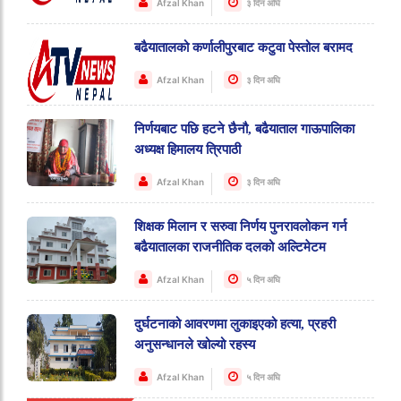
Afzal Khan
३ दिन अघि
बढैयातालको कर्णालीपुरबाट कटुवा पेस्तोल बरामद
Afzal Khan
३ दिन अघि
निर्णयबाट पछि हटने छैनौ, बढैयाताल गाऊपालिका
अध्यक्ष हिमालय त्रिपाठी
Afzal Khan
३ दिन अघि
शिक्षक मिलान र सरुवा निर्णय पुनरावलोकन गर्न
बढैयातालका राजनीतिक दलको अल्टिमेटम
Afzal Khan
५ दिन अघि
दुर्घटनाको आवरणमा लुकाइएको हत्या, प्रहरी
अनुसन्धानले खोल्यो रहस्य
Afzal Khan
५ दिन अघि