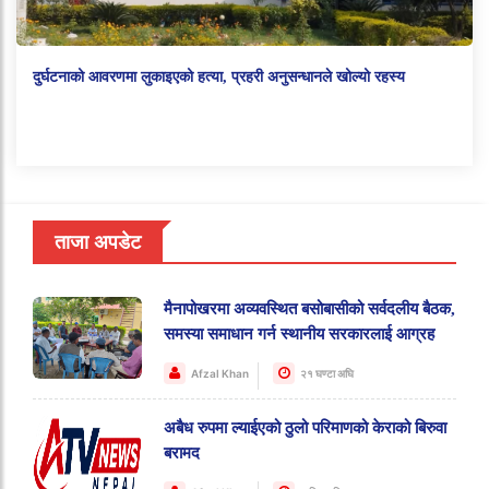
दुर्घटनाको आवरणमा लुकाइएको हत्या, प्रहरी अनुसन्धानले खोल्यो रहस्य
ताजा अपडेट
मैनापोखरमा अव्यवस्थित बसोबासीको सर्वदलीय बैठक,
समस्या समाधान गर्न स्थानीय सरकारलाई आग्रह
Afzal Khan
२१ घण्टा अघि
अबैध रुपमा ल्याईएको ठुलो परिमाणको केराको बिरुवा
बरामद