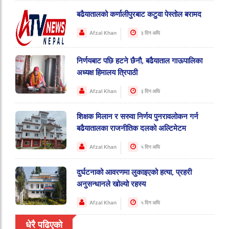
बढैयातालको कर्णालीपुरबाट कटुवा पेस्तोल बरामद
Afzal Khan
३ दिन अघि
निर्णयबाट पछि हटने छैनौ, बढैयाताल गाऊपालिका
अध्यक्ष हिमालय त्रिपाठी
Afzal Khan
३ दिन अघि
शिक्षक मिलान र सरुवा निर्णय पुनरावलोकन गर्न
बढैयातालका राजनीतिक दलको अल्टिमेटम
Afzal Khan
५ दिन अघि
दुर्घटनाको आवरणमा लुकाइएको हत्या, प्रहरी
अनुसन्धानले खोल्यो रहस्य
Afzal Khan
५ दिन अघि
धेरै पढिएको