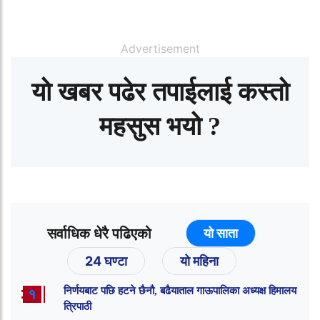
Advertisement
यो खबर पढेर तपाईलाई कस्तो
महसुस भयो ?
सर्वाधिक धेरै पढिएको
यो साता
24 घण्टा
यो महिना
निर्णयबाट पछि हटने छैनौ, बढैयाताल गाऊपालिका अध्यक्ष हिमालय
१
त्रिपाठी