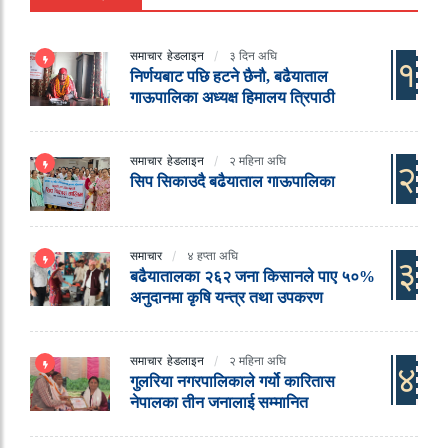
समाचार
हेडलाइन
३ दिन अघि
१
निर्णयबाट पछि हटने छैनौ, बढैयाताल
गाऊपालिका अध्यक्ष हिमालय त्रिपाठी
समाचार
हेडलाइन
२ महिना अघि
२
सिप सिकाउदै बढैयाताल गाऊपालिका
समाचार
४ हप्ता अघि
३
बढैयातालका २६२ जना किसानले पाए ५०%
अनुदानमा कृषि यन्त्र तथा उपकरण
समाचार
हेडलाइन
२ महिना अघि
४
गुलरिया नगरपालिकाले गर्यो कारितास
नेपालका तीन जनालाई सम्मानित