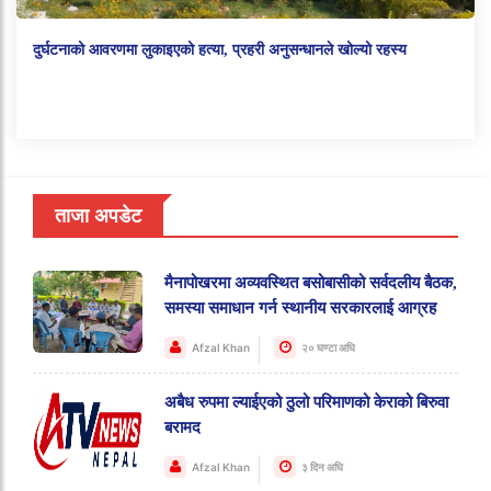
दुर्घटनाको आवरणमा लुकाइएको हत्या, प्रहरी अनुसन्धानले खोल्यो रहस्य
ताजा अपडेट
मैनापोखरमा अव्यवस्थित बसोबासीको सर्वदलीय बैठक,
समस्या समाधान गर्न स्थानीय सरकारलाई आग्रह
Afzal Khan
२० घण्टा अघि
अबैध रुपमा ल्याईएको ठुलो परिमाणको केराको बिरुवा
बरामद
Afzal Khan
३ दिन अघि