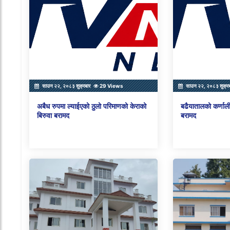
साउन २२, २०८३ शुक्रबार
29 Views
साउन २२, २०८३ शुक्र
अबैध रुपमा ल्याईएको ठुलो परिमाणको केराको
बढैयातालको कर्णाली
बिरुवा बरामद
बरामद