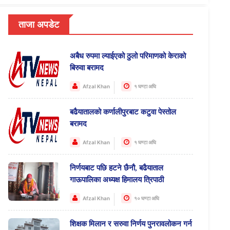
ताजा अपडेट
अबैध रुपमा ल्याईएको ठुलो परिमाणको केराको
बिरुवा बरामद
Afzal Khan
१ घण्टा अघि
बढैयातालको कर्णालीपुरबाट कटुवा पेस्तोल
बरामद
Afzal Khan
१ घण्टा अघि
निर्णयबाट पछि हटने छैनौ, बढैयाताल
गाऊपालिका अध्यक्ष हिमालय त्रिपाठी
Afzal Khan
१० घण्टा अघि
शिक्षक मिलान र सरुवा निर्णय पुनरावलोकन गर्न