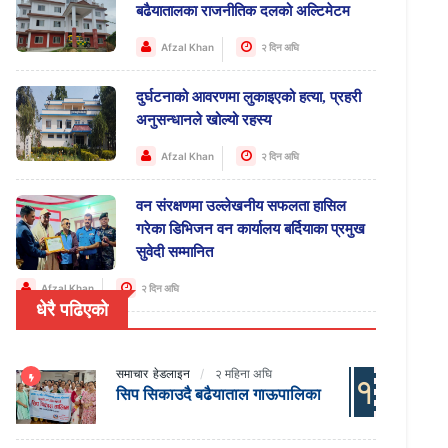
बढैयातालका राजनीतिक दलको अल्टिमेटम
Afzal Khan
२ दिन अघि
दुर्घटनाको आवरणमा लुकाइएको हत्या, प्रहरी
अनुसन्धानले खोल्यो रहस्य
Afzal Khan
२ दिन अघि
वन संरक्षणमा उल्लेखनीय सफलता हासिल
गरेका डिभिजन वन कार्यालय बर्दियाका प्रमुख
सुवेदी सम्मानित
Afzal Khan
२ दिन अघि
धेरै पढिएको
समाचार
हेडलाइन
२ महिना अघि
१
सिप सिकाउदै बढैयाताल गाऊपालिका