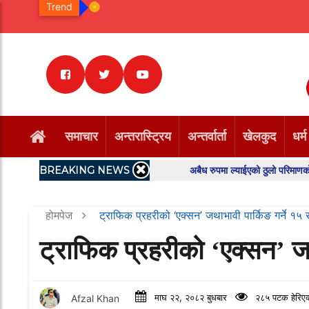
Trend
समाचार
अन्तरास्ट्रिय
अन्तर्वार्ता
खेलकुद
धर्म
BREAKING NEWS
अबैध रुपमा ल्याईएको ठुलो परिमाणको केराको बि
होमपेज
ट्राफिक प्रहरीको ‘एक्सन’ जथाभावी पार्किङ गर्ने १५
ट्राफिक प्रहरीको ‘एक्सन’ जथ
Afzal Khan
माघ २२, २०८२ बुधबार
२८५ पटक हेरिए