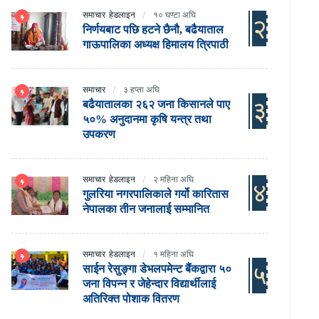
समाचार
हेडलाइन
१० घण्टा अघि
२
निर्णयबाट पछि हटने छैनौ, बढैयाताल
गाऊपालिका अध्यक्ष हिमालय त्रिपाठी
समाचार
३ हप्ता अघि
३
बढैयातालका २६२ जना किसानले पाए
५०% अनुदानमा कृषि यन्त्र तथा
उपकरण
समाचार
हेडलाइन
२ महिना अघि
४
गुलरिया नगरपालिकाले गर्यो कारितास
नेपालका तीन जनालाई सम्मानित
समाचार
हेडलाइन
१ महिना अघि
५
साईन रेसुङ्गा डेभलपमेन्ट बैंकद्वारा ५०
जना विपन्न र जेहेन्दार विद्यार्थीलाई
अतिरिक्त पोशाक वितरण