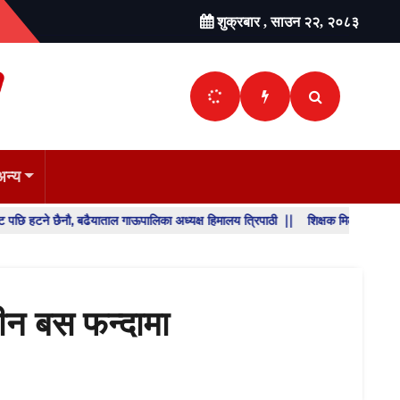
शुक्रबार , साउन २२, २०८३
अन्य
ैनौ, बढैयाताल गाऊपालिका अध्यक्ष हिमालय त्रिपाठी ||
शिक्षक मिलान र सरुवा निर्णय पु
SHO
BREA
NEW
लीन बस फन्दामा