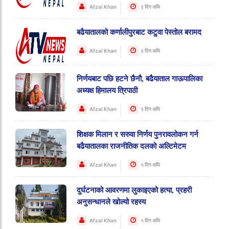
Afzal Khan
३ दिन अघि
बढैयातालको कर्णालीपुरबाट कटुवा पेस्तोल बरामद
Afzal Khan
३ दिन अघि
निर्णयबाट पछि हटने छैनौ, बढैयाताल गाऊपालिका
अध्यक्ष हिमालय त्रिपाठी
Afzal Khan
३ दिन अघि
शिक्षक मिलान र सरुवा निर्णय पुनरावलोकन गर्न
बढैयातालका राजनीतिक दलको अल्टिमेटम
Afzal Khan
५ दिन अघि
दुर्घटनाको आवरणमा लुकाइएको हत्या, प्रहरी
अनुसन्धानले खोल्यो रहस्य
Afzal Khan
५ दिन अघि