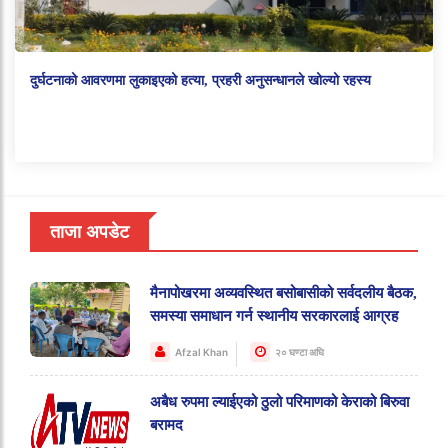
दुर्घटनाको आवरणमा लुकाइएको हत्या, प्रहरी अनुसन्धानले खोल्यो रहस्य
ताजा अपडेट
मैनापोखरमा अव्यवस्थित बसोबासीको सर्वदलीय बैठक,
समस्या समाधान गर्न स्थानीय सरकारलाई आग्रह
Afzal Khan
२० घण्टा अघि
अबैध रुपमा ल्याईएको ठुलो परिमाणको केराको बिरुवा
बरामद