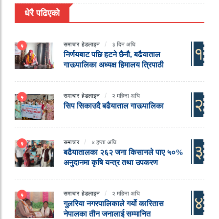
धेरै पढिएको
समाचार
हेडलाइन
३ दिन अघि
१
निर्णयबाट पछि हटने छैनौ, बढैयाताल
गाऊपालिका अध्यक्ष हिमालय त्रिपाठी
समाचार
हेडलाइन
२ महिना अघि
२
सिप सिकाउदै बढैयाताल गाऊपालिका
समाचार
४ हप्ता अघि
३
बढैयातालका २६२ जना किसानले पाए ५०%
अनुदानमा कृषि यन्त्र तथा उपकरण
समाचार
हेडलाइन
२ महिना अघि
४
गुलरिया नगरपालिकाले गर्यो कारितास
नेपालका तीन जनालाई सम्मानित