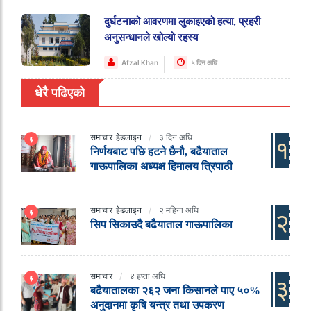
दुर्घटनाको आवरणमा लुकाइएको हत्या, प्रहरी
अनुसन्धानले खोल्यो रहस्य
Afzal Khan
५ दिन अघि
धेरै पढिएको
समाचार
हेडलाइन
३ दिन अघि
१
निर्णयबाट पछि हटने छैनौ, बढैयाताल
गाऊपालिका अध्यक्ष हिमालय त्रिपाठी
समाचार
हेडलाइन
२ महिना अघि
२
सिप सिकाउदै बढैयाताल गाऊपालिका
समाचार
४ हप्ता अघि
३
बढैयातालका २६२ जना किसानले पाए ५०%
अनुदानमा कृषि यन्त्र तथा उपकरण