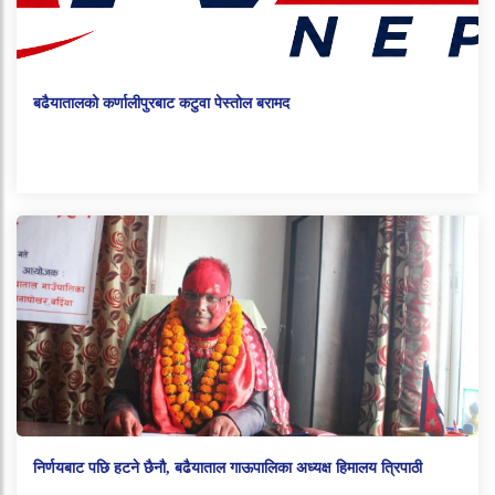
बढैयातालको कर्णालीपुरबाट कटुवा पेस्तोल बरामद
निर्णयबाट पछि हटने छैनौ, बढैयाताल गाऊपालिका अध्यक्ष हिमालय त्रिपाठी