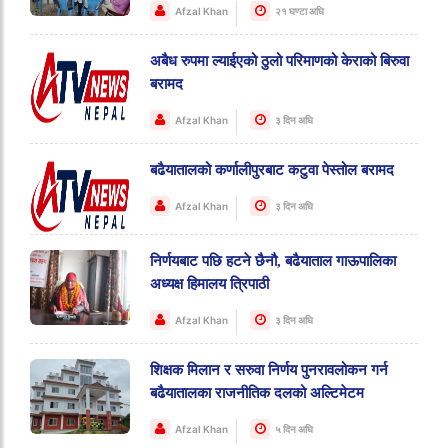
Afzal Khan
२१ घण्टा अघि
अबैध रुपमा ल्याईएको ठुलो परिमाणको केराको बिरुवा
बरामद
Afzal Khan
३ दिन अघि
बढैयातालको कर्णालीपुरबाट कटुवा पेस्तोल बरामद
Afzal Khan
३ दिन अघि
निर्णयबाट पछि हटने छैनौ, बढैयाताल गाऊपालिका
अध्यक्ष हिमालय त्रिपाठी
Afzal Khan
३ दिन अघि
शिक्षक मिलान र सरुवा निर्णय पुनरावलोकन गर्न
बढैयातालका राजनीतिक दलको अल्टिमेटम
Afzal Khan
५ दिन अघि