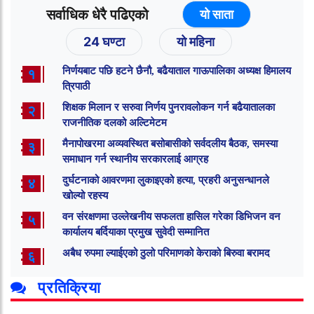
सर्वाधिक धेरै पढिएको
यो साता
24 घण्टा
यो महिना
निर्णयबाट पछि हटने छैनौ, बढैयाताल गाऊपालिका अध्यक्ष हिमालय
१
त्रिपाठी
शिक्षक मिलान र सरुवा निर्णय पुनरावलोकन गर्न बढैयातालका
२
राजनीतिक दलको अल्टिमेटम
मैनापोखरमा अव्यवस्थित बसोबासीको सर्वदलीय बैठक, समस्या
३
समाधान गर्न स्थानीय सरकारलाई आग्रह
दुर्घटनाको आवरणमा लुकाइएको हत्या, प्रहरी अनुसन्धानले
४
खोल्यो रहस्य
वन संरक्षणमा उल्लेखनीय सफलता हासिल गरेका डिभिजन वन
५
कार्यालय बर्दियाका प्रमुख सुवेदी सम्मानित
अबैध रुपमा ल्याईएको ठुलो परिमाणको केराको बिरुवा बरामद
६
प्रतिक्रिया