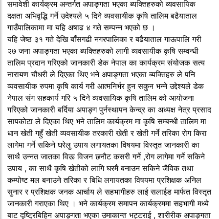
समावेशी कार्यक्रम अन्तर्गत अपाङ्गता भएका ब्यक्तिहरुको व्यवसायिक
दक्षता अभिवृद्धि गर्ने उदेश्यले ५ दिने व्यवसायीक कृषि तालिम बढैयाताल
गाउँपालिकामा मा यहि अषाढ ४ गते सम्पन्न भएको छ ।
यहि जेष्ठ ३१ गते देखि बाँसगढी नगरपालिका र बढैयाताल गाऊपालि गरी
२७ जना अपाङ्गता भएका ब्यक्तिहरुको लागी व्यवसायीक कृषि सम्वन्धी
तालिम प्रदान गरिएको जानकारी डेक नेपाल का कार्यक्रम संयोजक सत्य
नारायण चौधरी ले दिएका थिए भने अपाङ्गता भएका ब्यक्तिहरु ले पनि
व्यवसायीक रुपमा कृषि कार्य गरी आत्मनिर्भर हुन सकुन भन्ने उद्देश्यले डेक
नेपाल संग सहकार्य गरि ५ दिने व्यवसायिक कृषि तालिम को आयोजना
गरिएको जानकारी बर्दिया अपाङ्ग पुर्नस्थापन केन्द्र का अध्यक्ष नेत्र प्रसाद
सापकोटा ले दिएका थिए भने तालिम कार्यक्रम मा कृषि सम्बन्धी तालिम मा
धान खेती गहुँ खेती व्यवसायीक तरकारी खेती र खेती गर्ने तरिका रोग किरा
लागेमा गर्ने सकिने घरेलु उपाय लगायतका विषयमा विस्तृत जानकारी का
साथै उन्नत जातका विऊ विजन छनौट कसरी गर्ने ,रोग लागेमा गर्ने सकिने
उपाय , का साथै कृषि खेतीको लागि घरमै बनाउन सकिने जैविक तथा
कम्पोष्ट मल बनाउने तरिका र बिधि लगायतका विषयमा प्रशिक्षक अनिल
सुनार र प्रशिक्षक जनक आर्चाय ले सहभागीहरु लाई सलाईड मार्फत विस्तृत
जानकारी गराएका थिए । भने कार्यक्रम समापन कार्यक्रममा सहभागी मध्ये
बाट दृष्ट्रिबिहिन अपाङ्गता भएका उमाकान्त भट्टराई , शारीरीक अपाङ्गता