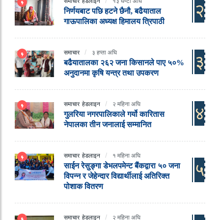
समाचार
हेडलाइन
१३ घण्टा अघि
२
निर्णयबाट पछि हटने छैनौ, बढैयाताल
गाऊपालिका अध्यक्ष हिमालय त्रिपाठी
समाचार
३ हप्ता अघि
३
बढैयातालका २६२ जना किसानले पाए ५०%
अनुदानमा कृषि यन्त्र तथा उपकरण
समाचार
हेडलाइन
२ महिना अघि
४
गुलरिया नगरपालिकाले गर्यो कारितास
नेपालका तीन जनालाई सम्मानित
समाचार
हेडलाइन
१ महिना अघि
५
साईन रेसुङ्गा डेभलपमेन्ट बैंकद्वारा ५० जना
विपन्न र जेहेन्दार विद्यार्थीलाई अतिरिक्त
पोशाक वितरण
समाचार
हेडलाइन
२ महिना अघि