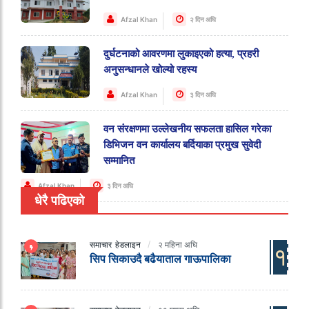
Afzal Khan
२ दिन अघि
दुर्घटनाको आवरणमा लुकाइएको हत्या, प्रहरी
अनुसन्धानले खोल्यो रहस्य
Afzal Khan
३ दिन अघि
वन संरक्षणमा उल्लेखनीय सफलता हासिल गरेका
डिभिजन वन कार्यालय बर्दियाका प्रमुख सुवेदी
सम्मानित
Afzal Khan
३ दिन अघि
धेरै पढिएको
समाचार
हेडलाइन
२ महिना अघि
१
सिप सिकाउदै बढैयाताल गाऊपालिका