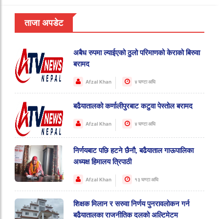
ताजा अपडेट
अबैध रुपमा ल्याईएको ठुलो परिमाणको केराको बिरुवा
बरामद
Afzal Khan
४ घण्टा अघि
बढैयातालको कर्णालीपुरबाट कटुवा पेस्तोल बरामद
Afzal Khan
४ घण्टा अघि
निर्णयबाट पछि हटने छैनौ, बढैयाताल गाऊपालिका
अध्यक्ष हिमालय त्रिपाठी
Afzal Khan
१३ घण्टा अघि
शिक्षक मिलान र सरुवा निर्णय पुनरावलोकन गर्न
बढैयातालका राजनीतिक दलको अल्टिमेटम