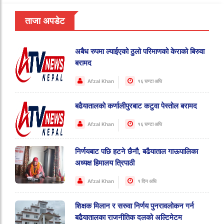
ताजा अपडेट
अबैध रुपमा ल्याईएको ठुलो परिमाणको केराको बिरुवा
बरामद
Afzal Khan
१६ घण्टा अघि
बढैयातालको कर्णालीपुरबाट कटुवा पेस्तोल बरामद
Afzal Khan
१६ घण्टा अघि
निर्णयबाट पछि हटने छैनौ, बढैयाताल गाऊपालिका
अध्यक्ष हिमालय त्रिपाठी
Afzal Khan
१ दिन अघि
शिक्षक मिलान र सरुवा निर्णय पुनरावलोकन गर्न
बढैयातालका राजनीतिक दलको अल्टिमेटम