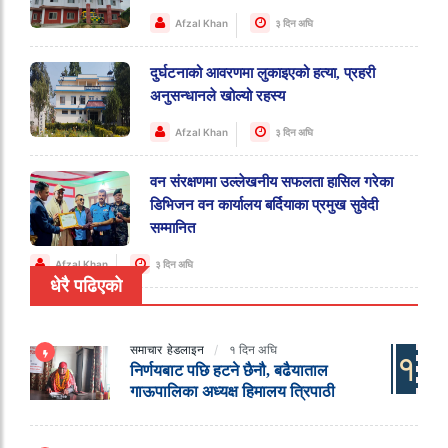
Afzal Khan
३ दिन अघि
दुर्घटनाको आवरणमा लुकाइएको हत्या, प्रहरी
अनुसन्धानले खोल्यो रहस्य
Afzal Khan
३ दिन अघि
वन संरक्षणमा उल्लेखनीय सफलता हासिल गरेका
डिभिजन वन कार्यालय बर्दियाका प्रमुख सुवेदी
सम्मानित
Afzal Khan
३ दिन अघि
धेरै पढिएको
समाचार
हेडलाइन
१ दिन अघि
१
निर्णयबाट पछि हटने छैनौ, बढैयाताल
गाऊपालिका अध्यक्ष हिमालय त्रिपाठी