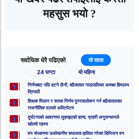
महसुस भयो ?
सर्वाधिक धेरै पढिएको
यो साता
24 घण्टा
यो महिना
निर्णयबाट पछि हटने छैनौ, बढैयाताल गाऊपालिका अध्यक्ष हिमालय
१
त्रिपाठी
शिक्षक मिलान र सरुवा निर्णय पुनरावलोकन गर्न बढैयातालका
२
राजनीतिक दलको अल्टिमेटम
दुर्घटनाको आवरणमा लुकाइएको हत्या, प्रहरी अनुसन्धानले
३
खोल्यो रहस्य
वन संरक्षणमा उल्लेखनीय सफलता हासिल गरेका डिभिजन वन
४