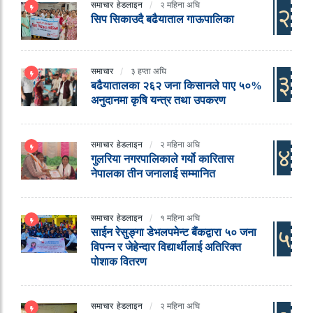
समाचार
हेडलाइन
२ महिना अघि
२
सिप सिकाउदै बढैयाताल गाऊपालिका
समाचार
३ हप्ता अघि
३
बढैयातालका २६२ जना किसानले पाए ५०%
अनुदानमा कृषि यन्त्र तथा उपकरण
समाचार
हेडलाइन
२ महिना अघि
४
गुलरिया नगरपालिकाले गर्यो कारितास
नेपालका तीन जनालाई सम्मानित
समाचार
हेडलाइन
१ महिना अघि
५
साईन रेसुङ्गा डेभलपमेन्ट बैंकद्वारा ५० जना
विपन्न र जेहेन्दार विद्यार्थीलाई अतिरिक्त
पोशाक वितरण
समाचार
हेडलाइन
२ महिना अघि