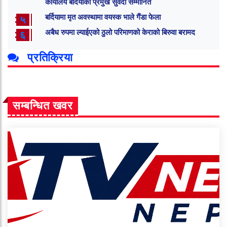
कार्यालय बर्दियाका प्रमुख सुवेदी सम्मानित
बर्दियामा मृत अवस्थामा वयस्क भाले गैंडा फेला
५
अबैध रुपमा ल्याईएको ठुलो परिमाणको केराको बिरुवा बरामद
६
प्रतिक्रिया
सम्बन्धित खवर