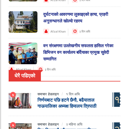
दुर्घटनाको आवरणमा लुकाइएको हत्या, प्रहरी
अनुसन्धानले खोल्यो रहस्य
Afzal Khan
३ दिन अघि
वन संरक्षणमा उल्लेखनीय सफलता हासिल गरेका
डिभिजन वन कार्यालय बर्दियाका प्रमुख सुवेदी
सम्मानित
Afzal Khan
३ दिन अघि
धेरै पढिएको
समाचार
हेडलाइन
१ दिन अघि
१
निर्णयबाट पछि हटने छैनौ, बढैयाताल
गाऊपालिका अध्यक्ष हिमालय त्रिपाठी
समाचार
हेडलाइन
२ महिना अघि