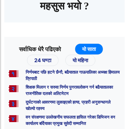
महसुस भयो ?
सर्वाधिक धेरै पढिएको
यो साता
24 घण्टा
यो महिना
निर्णयबाट पछि हटने छैनौ, बढैयाताल गाऊपालिका अध्यक्ष हिमालय
१
त्रिपाठी
शिक्षक मिलान र सरुवा निर्णय पुनरावलोकन गर्न बढैयातालका
२
राजनीतिक दलको अल्टिमेटम
दुर्घटनाको आवरणमा लुकाइएको हत्या, प्रहरी अनुसन्धानले
३
खोल्यो रहस्य
वन संरक्षणमा उल्लेखनीय सफलता हासिल गरेका डिभिजन वन
४
कार्यालय बर्दियाका प्रमुख सुवेदी सम्मानित