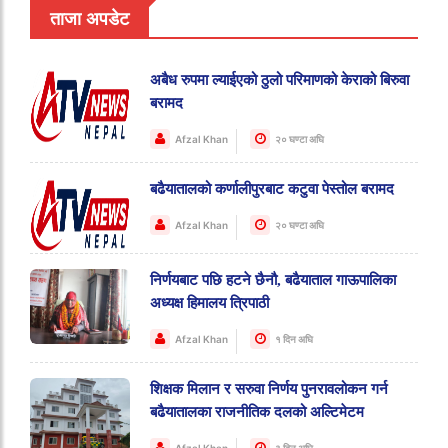
ताजा अपडेट
अबैध रुपमा ल्याईएको ठुलो परिमाणको केराको बिरुवा
बरामद
Afzal Khan
२० घण्टा अघि
बढैयातालको कर्णालीपुरबाट कटुवा पेस्तोल बरामद
Afzal Khan
२० घण्टा अघि
निर्णयबाट पछि हटने छैनौ, बढैयाताल गाऊपालिका
अध्यक्ष हिमालय त्रिपाठी
Afzal Khan
१ दिन अघि
शिक्षक मिलान र सरुवा निर्णय पुनरावलोकन गर्न
बढैयातालका राजनीतिक दलको अल्टिमेटम
Afzal Khan
३ दिन अघि