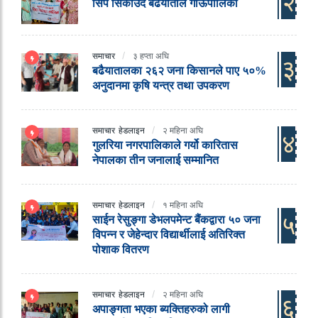
२
सिप सिकाउदै बढैयाताल गाऊपालिका
समाचार
३ हप्ता अघि
३
बढैयातालका २६२ जना किसानले पाए ५०%
अनुदानमा कृषि यन्त्र तथा उपकरण
समाचार
हेडलाइन
२ महिना अघि
४
गुलरिया नगरपालिकाले गर्यो कारितास
नेपालका तीन जनालाई सम्मानित
समाचार
हेडलाइन
१ महिना अघि
५
साईन रेसुङ्गा डेभलपमेन्ट बैंकद्वारा ५० जना
विपन्न र जेहेन्दार विद्यार्थीलाई अतिरिक्त
पोशाक वितरण
समाचार
हेडलाइन
२ महिना अघि
६
अपाङ्गता भएका ब्यक्तिहरुको लागी