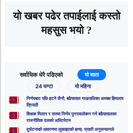
यो खबर पढेर तपाईलाई कस्तो
महसुस भयो ?
सर्वाधिक धेरै पढिएको
यो साता
24 घण्टा
यो महिना
निर्णयबाट पछि हटने छैनौ, बढैयाताल गाऊपालिका अध्यक्ष हिमालय
१
त्रिपाठी
शिक्षक मिलान र सरुवा निर्णय पुनरावलोकन गर्न बढैयातालका
२
राजनीतिक दलको अल्टिमेटम
दुर्घटनाको आवरणमा लुकाइएको हत्या, प्रहरी अनुसन्धानले
३