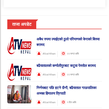
ताजा अपडेट
अबैध रुपमा ल्याईएको ठुलो परिमाणको केराको बिरुवा
बरामद
Afzal Khan
२२ घण्टा अघि
बढैयातालको कर्णालीपुरबाट कटुवा पेस्तोल बरामद
Afzal Khan
२२ घण्टा अघि
निर्णयबाट पछि हटने छैनौ, बढैयाताल गाऊपालिका
अध्यक्ष हिमालय त्रिपाठी
Afzal Khan
१ दिन अघि