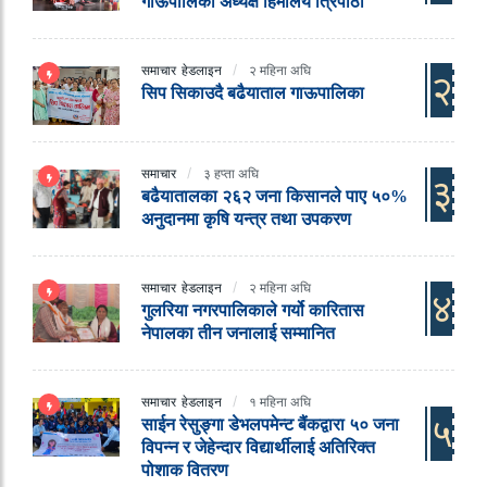
गाऊपालिका अध्यक्ष हिमालय त्रिपाठी
समाचार
हेडलाइन
२ महिना अघि
२
सिप सिकाउदै बढैयाताल गाऊपालिका
समाचार
३ हप्ता अघि
३
बढैयातालका २६२ जना किसानले पाए ५०%
अनुदानमा कृषि यन्त्र तथा उपकरण
समाचार
हेडलाइन
२ महिना अघि
४
गुलरिया नगरपालिकाले गर्यो कारितास
नेपालका तीन जनालाई सम्मानित
समाचार
हेडलाइन
१ महिना अघि
५
साईन रेसुङ्गा डेभलपमेन्ट बैंकद्वारा ५० जना
विपन्न र जेहेन्दार विद्यार्थीलाई अतिरिक्त
पोशाक वितरण