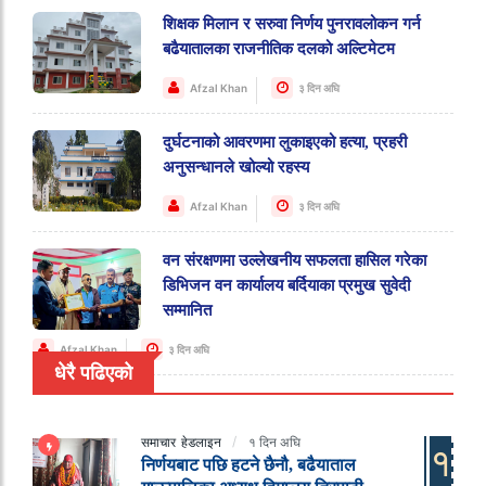
शिक्षक मिलान र सरुवा निर्णय पुनरावलोकन गर्न
बढैयातालका राजनीतिक दलको अल्टिमेटम
Afzal Khan
३ दिन अघि
दुर्घटनाको आवरणमा लुकाइएको हत्या, प्रहरी
अनुसन्धानले खोल्यो रहस्य
Afzal Khan
३ दिन अघि
वन संरक्षणमा उल्लेखनीय सफलता हासिल गरेका
डिभिजन वन कार्यालय बर्दियाका प्रमुख सुवेदी
सम्मानित
Afzal Khan
३ दिन अघि
धेरै पढिएको
समाचार
हेडलाइन
१ दिन अघि
१
निर्णयबाट पछि हटने छैनौ, बढैयाताल