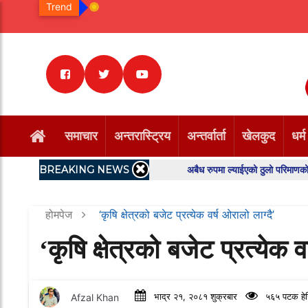
Trend
समाचार
अन्तरास्ट्रिय
अन्तर्वार्ता
खेलकुद
धर्म
BREAKING NEWS
अबैध रुपमा ल्याईएको ठुलो परिमाणको केराको बिरु
होमपेज
‘कृषि क्षेत्रको बजेट प्रत्येक वर्ष ओरालो लाग्दै’
‘कृषि क्षेत्रको बजेट प्रत्येक व
Afzal Khan
भाद्र २१, २०८१ शुक्रबार
५६५ पटक हेर