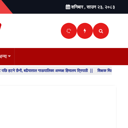
शनिबार , साउन २३, २०८३
अन्य
ौ, बढैयाताल गाऊपालिका अध्यक्ष हिमालय त्रिपाठी ||
शिक्षक मिलान र सरुवा निर्णय पुनरा
SHO
BREA
NEW