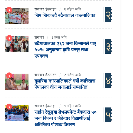
समाचार
हेडलाइन
२ महिना अघि
२
सिप सिकाउदै बढैयाताल गाऊपालिका
समाचार
३ हप्ता अघि
३
बढैयातालका २६२ जना किसानले पाए
५०% अनुदानमा कृषि यन्त्र तथा
उपकरण
समाचार
हेडलाइन
२ महिना अघि
४
गुलरिया नगरपालिकाले गर्यो कारितास
नेपालका तीन जनालाई सम्मानित
समाचार
हेडलाइन
१ महिना अघि
५
साईन रेसुङ्गा डेभलपमेन्ट बैंकद्वारा ५०
जना विपन्न र जेहेन्दार विद्यार्थीलाई
अतिरिक्त पोशाक वितरण