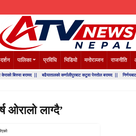
 दर्शन
पालिका
प्रविधि
भिडियो
मनोरञ्जन
राजनीति
वा बरामद ||
बढैयातालको कर्णालीपुरबाट कटुवा पेस्तोल बरामद ||
निर्णयबाट पछि हटने छैन
र्ष ओरालो लाग्दै’
िएको