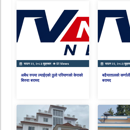
साउन २२, २०८३ शुक्रबार
51 Views
साउन २२, २०८३ शुक्र
अबैध रुपमा ल्याईएको ठुलो परिमाणको केराको
बढैयातालको कर्णाली
बिरुवा बरामद
बरामद