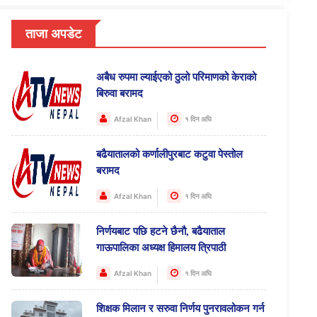
ताजा अपडेट
अबैध रुपमा ल्याईएको ठुलो परिमाणको केराको
बिरुवा बरामद
Afzal Khan
१ दिन अघि
बढैयातालको कर्णालीपुरबाट कटुवा पेस्तोल
बरामद
Afzal Khan
१ दिन अघि
निर्णयबाट पछि हटने छैनौ, बढैयाताल
गाऊपालिका अध्यक्ष हिमालय त्रिपाठी
Afzal Khan
१ दिन अघि
शिक्षक मिलान र सरुवा निर्णय पुनरावलोकन गर्न