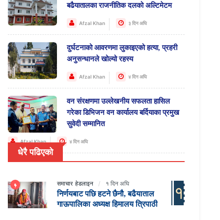
बढैयातालका राजनीतिक दलको अल्टिमेटम
Afzal Khan
३ दिन अघि
दुर्घटनाको आवरणमा लुकाइएको हत्या, प्रहरी
अनुसन्धानले खोल्यो रहस्य
Afzal Khan
४ दिन अघि
वन संरक्षणमा उल्लेखनीय सफलता हासिल
गरेका डिभिजन वन कार्यालय बर्दियाका प्रमुख
सुवेदी सम्मानित
Afzal Khan
४ दिन अघि
धेरै पढिएको
समाचार
हेडलाइन
१ दिन अघि
१
निर्णयबाट पछि हटने छैनौ, बढैयाताल
गाऊपालिका अध्यक्ष हिमालय त्रिपाठी