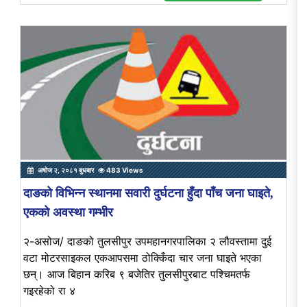
अषोज २, २०८१ बुधबार
483 Views
दाङको विभिन्न स्थानमा सवारी दुर्घटना हुँदा पाँच जना घाइते,
एकको अवस्था गम्भीर
२-असोज/ दाङको तुलसीपुर उपमहानगरपालिका २ लौवस्तामा दुई
वटा मोटरसाइकल एकआपसमा ठोक्किँदा चार जना घाइते भएका
छन्। आज बिहान करिब ९ बजेतिर तुलसीपुरबाट पश्चिमतर्फ
गइरहेको रा ४