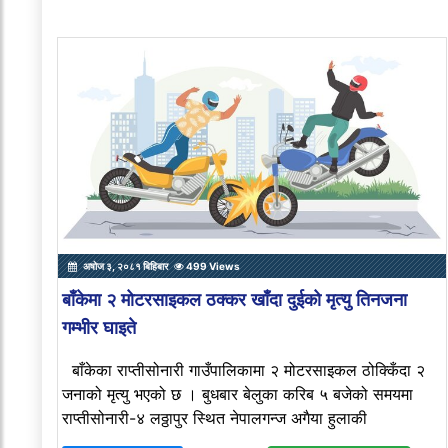
अषोज ३, २०८१ बिहिबार
499 Views
बाँकेमा २ मोटरसाइकल ठक्कर खाँदा दुईको मृत्यु तिनजना
गम्भीर घाइते
बाँकेका राप्तीसोनारी गाउँपालिकामा २ मोटरसाइकल ठोक्किँदा २
जनाको मृत्यु भएको छ । बुधबार बेलुका करिब ५ बजेको समयमा
राप्तीसोनारी-४ लठ्ठापुर स्थित नेपालगन्ज अगैया हुलाकी