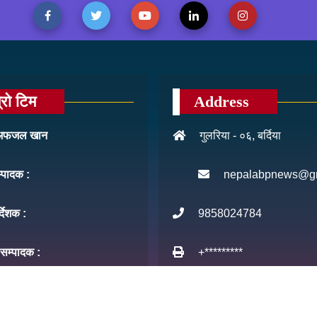
्रो टिम
Address
: अफजल खान
गुलरिया - ०६, बर्दिया
म्पादक :
nepalabpnews@g
र्देशक :
9858024784
 सम्पादक :
+*********