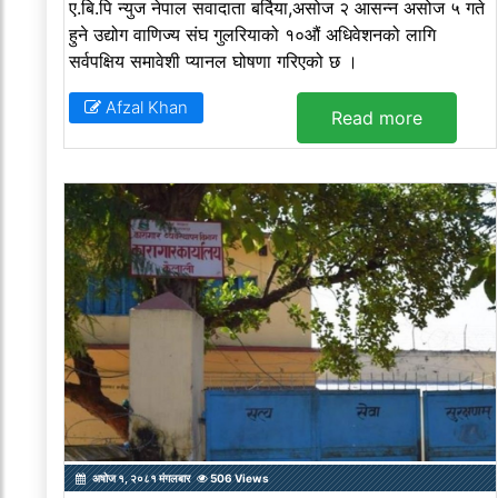
ए.बि.पि न्युज नेपाल सवादाता बर्दिया,असोज २ आसन्न असोज ५ गते
हुने उद्योग वाणिज्य संघ गुलरियाको १०औं अधिवेशनको लागि
सर्वपक्षिय समावेशी प्यानल घोषणा गरिएको छ ।
Afzal Khan
Read more
अषोज १, २०८१ मंगलबार
506 Views