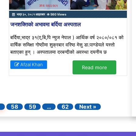
भाद्र ३०, २०८१ आइतबार
560 Views
जनशक्तिको अभावमा बर्दिया अस्पताल
बर्दिया,भाद्र ३१(ए,बि,पि न्युज नेपाल ) आर्थिक वर्ष २०८०/०८१ को
वार्षिक समिक्षा गोष्ठीमा शुक्रबार वरिष्ठ मेसु डा.पाण्डेयले यस्तो
बताएका हुन् । अस्पतालमा दरबन्दीको अवस्था दयनीय छ
Afzal Khan
Read more
7
58
59
…
62
Next »