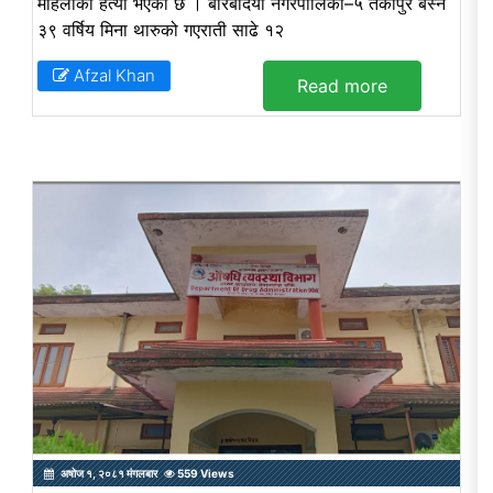
महिलाको हत्या भएको छ । बारबर्दिया नगरपालिका–५ तर्कापुर बस्ने
३९ वर्षिय मिना थारुको गएराती साढे १२
Afzal Khan
Read more
अषोज १, २०८१ मंगलबार
559 Views