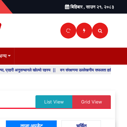
बिहिबार , साउन २१, २०८३
अन्य
्धानले खोल्यो रहस्य ||
वन संरक्षणमा उल्लेखनीय सफलता हासिल गरेका डिभिजन वन कार्यालय
SHO
BREA
NEW
List View
Grid View
ताजा अपडेट
चर्चित