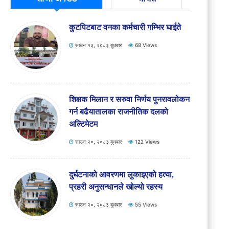
बर्दियामा अवैध माटो उत्खननमा प्रयोग
भएका ४ सवारी साधन नियन्त्रण, रु. २
लाख ७५ हजार जरिवाना
साउन १३, २०८३ बुधबार
91 Views
कुटपिटबाट वनका कर्मचारी गम्भिर घाईते
साउन १३, २०८३ बुधबार
68 Views
शिक्षक मिलान र सरुवा निर्णय पुनरावलोकन
गर्न बढैयातालका राजनीतिक दलको
अल्टिमेटम
साउन २०, २०८३ बुधबार
122 Views