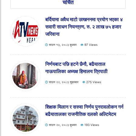
चर्चित
बर्दियामा मृत अवस्थामा वयस्क भाले गैंडा फेला
साउन १८, २०८३ सोमबार
77 Views
बर्दियामा अवैध माटो उत्खननमा प्रयोग भएका ४
सवारी साधन नियन्त्रण, रु. २ लाख ७५ हजार
जरिवाना
साउन १३, २०८३ बुधबार
97 Views
निर्णयबाट पछि हटने छैनौ, बढैयाताल
गाऊपालिका अध्यक्ष हिमालय त्रिपाठी
साउन २२, २०८३ शुक्रबार
275 Views